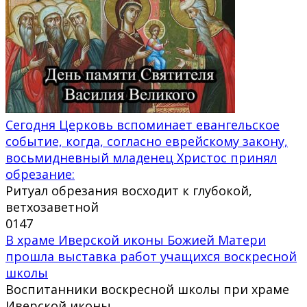
Сегодня Церковь вспоминает евангельское
событие, когда, согласно еврейскому закону,
восьмидневный младенец Христос принял
обрезание:
Ритуал обрезания восходит к глубокой,
ветхозаветной
0
147
В храме Иверской иконы Божией Матери
прошла выставка работ учащихся воскресной
школы
Воспитанники воскресной школы при храме
Иверской иконы