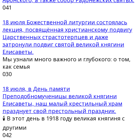
0
41
18 июля Божественной литургии состоялась
лекция, посвящённая христианскому подвигу
Царственных страстотерпцев и даже
затронули подвиг святой великой княгини
Елисаветы.
Мы узнали много важного и глубокого: о том,
как семья
0
30
18 июля, в День памяти
Преподобномученицы великой княгини
Елисаветы, наш малый крестильный храм
празднует свой престольный праздник.
🕯 В этот день в 1918 году великая княгиня с
другими
0
42