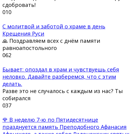
сдобровать!
0
10
С молитвой и заботой о храме в день
Крещения Руси
🙏 Поздравляем всех с днём памяти
равноапостольного
0
62
Бывает: опоздал в храм и чувствуешь себя
неловко. Давайте разберемся, что с этим
делать.
Разве это не случалось с каждым из нас? Ты
собирался
0
37
🌹 В неделю 7-ю по Пятидесятнице
празднуется память Преподобного Афанасия
Афонского, а также собор Радонежских святых.