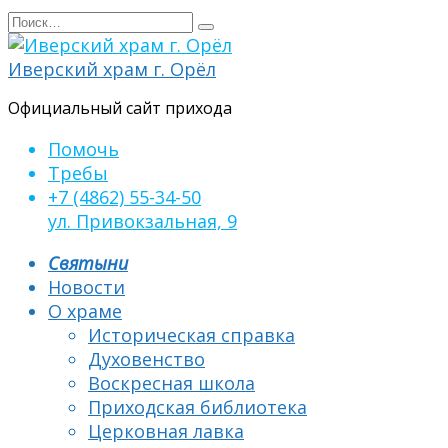
Перейти
Search
к
for:
содержанию
Иверский храм г. Орёл
Официальный сайт прихода
Помочь
Требы
+7 (4862) 55-34-50
ул. Привокзальная, 9
Святыни
Новости
О храме
Историческая справка
Духовенство
Воскресная школа
Приходская библиотека
Церковная лавка