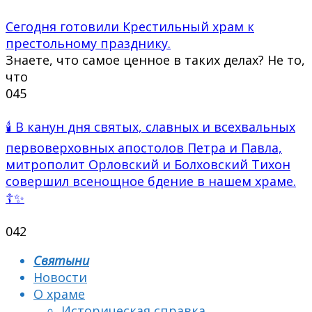
Сегодня готовили Крестильный храм к
престольному празднику.
Знаете, что самое ценное в таких делах? Не то,
что
0
45
🕯 В канун дня святых, славных и всехвальных
первоверховных апостолов Петра и Павла,
митрополит Орловский и Болховский Тихон
совершил всенощное бдение в нашем храме.
☦✨
0
42
Святыни
Новости
О храме
Историческая справка