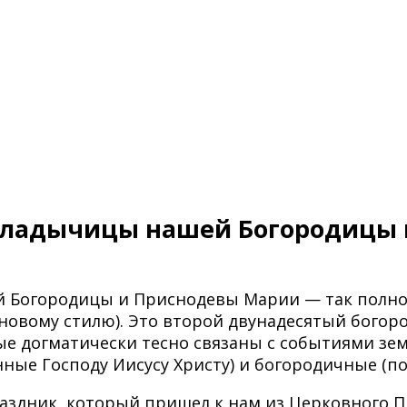
 Владычицы нашей Богородицы 
 Богородицы и Приснодевы Марии — так полнос
 новому стилю). Это второй двунадесятый богор
е догматически тесно связаны с событиями зем
нные Господу Иисусу Христу) и богородичные (
здник, который пришел к нам из Церковного П