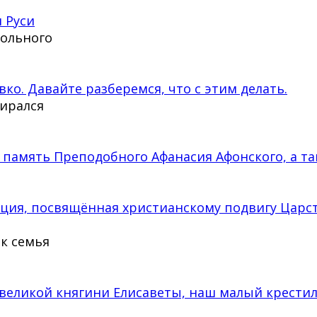
 Руси
тольного
вко. Давайте разберемся, что с этим делать.
бирался
 память Преподобного Афанасия Афонского, а та
кция, посвящённая христианскому подвигу Царс
ак семья
великой княгини Елисаветы, наш малый крести