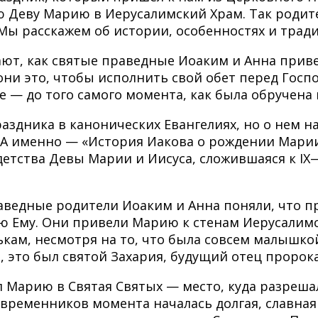
ю Деву Марию в Иерусалимский Храм. Так родит
Мы расскажем об истории, особенностях и трад
ают, как святые праведные Иоаким и Анна при
ни это, чтобы исполнить свой обет перед Госп
 — до того самого момента, как была обручена
аздника в канонических Евангелиях, но о нем н
 именно — «История Иакова о рождении Марии», 
детства Девы Марии и Иисуса, сложившаяся к IX
раведные родители Иоаким и Анна поняли, что 
ию Ему. Они привели Марию к стенам Иерусалимс
ькам, несмотря на то, что была совсем малышко
, это был святой Захария, будущий отец пророк
л Марию в Святая Святых — место, куда разреша
 современников момента началась долгая, славна