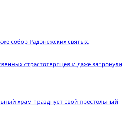
кже собор Радонежских святых.
твенных страстотерпцев и даже затронули
льный храм празднует свой престольный