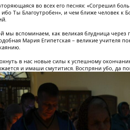
торяющаяся во всех его песнях: «Согрешил боль
, ибо Ты Благоутробен», и чем ближе человек к Б
ий.
й мы вспоминаем, как великая блудница через 
добная Мария Египетская – великие учителя по
каянию.
охнуть в нас новые силы к успешному окончани
жается и имаши смутитися. Воспряни убо, да пощ