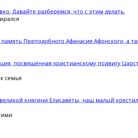
вко. Давайте разберемся, что с этим делать.
бирался
 память Преподобного Афанасия Афонского, а та
кция, посвящённая христианскому подвигу Царс
ак семья
великой княгини Елисаветы, наш малый крести
угими