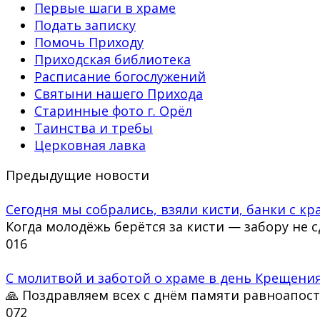
Первые шаги в храме
Подать записку
Помочь Приходу
Приходская библиотека
Расписание богослужений
Святыни нашего Прихода
Старинные фото г. Орёл
Таинства и требы
Церковная лавка
Предыдущие новости
Сегодня мы собрались, взяли кисти, банки с кра
Когда молодёжь берётся за кисти — забору не 
0
16
С молитвой и заботой о храме в день Крещения
🙏 Поздравляем всех с днём памяти равноапос
0
72