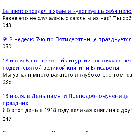
Бывает: опоздал в храм и чувствуешь себя нело
Разве это не случалось с каждым из нас? Ты со
0
43
🌹 В неделю 7-ю по Пятидесятнице празднуется
0
50
18 июля Божественной литургии состоялась ле
подвиг святой великой княгини Елисаветы.
Мы узнали много важного и глубокого: о том, к
0
35
18 июля, в День памяти Преподобномученицы 
праздник.
🕯 В этот день в 1918 году великая княгиня с др
0
47