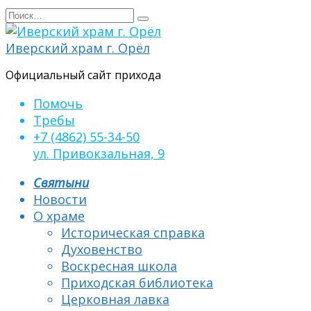
Перейти
Search
к
for:
содержанию
Иверский храм г. Орёл
Официальный сайт прихода
Помочь
Требы
+7 (4862) 55-34-50
ул. Привокзальная, 9
Святыни
Новости
О храме
Историческая справка
Духовенство
Воскресная школа
Приходская библиотека
Церковная лавка