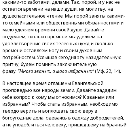
какими-то заботами, делами. Так, порой, и у нас не
остается времени на наши души, на молитву, на
душеспасительное чтение. Мы порой заняты какими-
то семейными или общественными обязанностями и
мало уделяем времени своей душе. Давайте
подумаем, сколько времени мы уделяем на
удовлетворение своих телесных нужд и сколько
времени оставляем Богу и своим духовным
потребностям. Услышав сегодня эту назидательную
притчу, будем помнить заключительную
фразу:
“Много званых, а мало избранных”
(Мф. 22, 14).
В настоящее время оглашены Евангельской
проповедью все народы земли. Давайте зададим
себе вопрос: к кому мы относимся? К званым или
избранным? Чтобы стать избранным, необходимо
твердо верить и воплощать свою веру в
богоугодные дела, одеваясь в одежду добродетелей,
а не уподобляться человеку, пришедшему на брачный