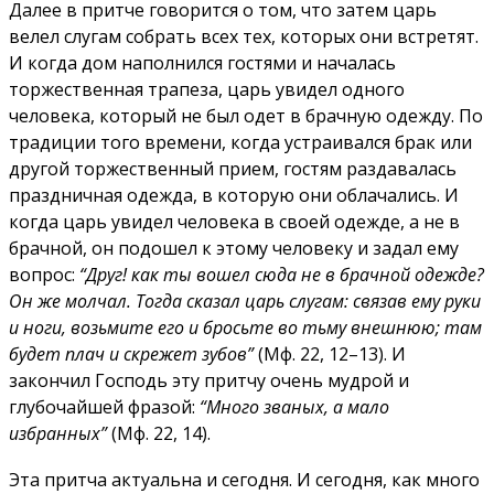
Далее в притче говорится о том, что затем царь
велел слугам собрать всех тех, которых они встретят.
И когда дом наполнился гостями и началась
торжественная трапеза, царь увидел одного
человека, который не был одет в брачную одежду. По
традиции того времени, когда устраивался брак или
другой торжественный прием, гостям раздавалась
праздничная одежда, в которую они облачались. И
когда царь увидел человека в своей одежде, а не в
брачной, он подошел к этому человеку и задал ему
вопрос:
“Друг! как ты вошел сюда не в брачной одежде?
Он же молчал. Тогда сказал царь слугам: связав ему руки
и ноги, возьмите его и бросьте во тьму внешнюю; там
будет плач и скрежет зубов”
(Мф. 22, 12–13). И
закончил Господь эту притчу очень мудрой и
глубочайшей фразой:
“Много званых, а мало
избранных”
(Мф. 22, 14).
Эта притча актуальна и сегодня. И сегодня, как много