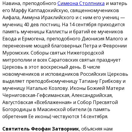
Навина, преподобного
Симеона Столпника
и матерь
его Марфу Каппадокийскую, священномучеников
Аифала, Аммуна Ираклийского и с ним его учениц —
мучениц 40 дев постниц. На 14 сентября приходится
память мученицы Каллисты и братий ее мучеников
Евода и Ермогена, преподобного Дионисия Малого и
перенесение мощей благоверных Петра и Февронии
Муромских. Соборы святых Нижегородской
митрополии и всех Саратовских святых празднует
Церковь в этот воскресный день. В числе
новомучеников и исповедников Российских Церковь
выделяет преподобномученицу Татиану Грибкову и
мученицу Наталью Козлову. Иконы Божией Матери
Черниговская-Гефсиманская, Александрийская,
Августóвская «Всеблаженная» и Собор Пресвятой
Богородицы в Миасинской обители (в память
обретения Ее иконы) чествуются 14 сентября.
Святитель Феофан Затворник
, объясняя нам