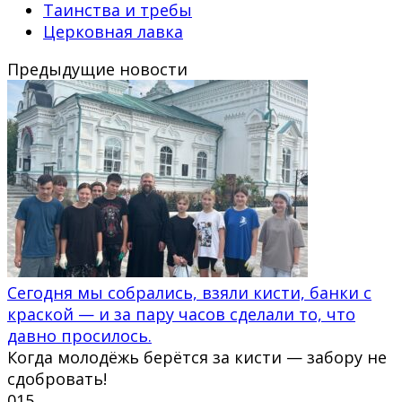
Таинства и требы
Церковная лавка
Предыдущие новости
Сегодня мы собрались, взяли кисти, банки с
краской — и за пару часов сделали то, что
давно просилось.
Когда молодёжь берётся за кисти — забору не
сдобровать!
0
15