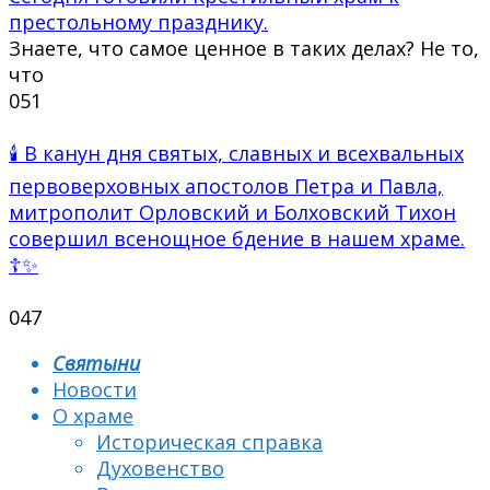
престольному празднику.
Знаете, что самое ценное в таких делах? Не то,
что
0
51
🕯 В канун дня святых, славных и всехвальных
первоверховных апостолов Петра и Павла,
митрополит Орловский и Болховский Тихон
совершил всенощное бдение в нашем храме.
☦✨
0
47
Святыни
Новости
О храме
Историческая справка
Духовенство