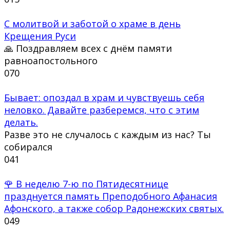
С молитвой и заботой о храме в день
Крещения Руси
🙏 Поздравляем всех с днём памяти
равноапостольного
0
70
Бывает: опоздал в храм и чувствуешь себя
неловко. Давайте разберемся, что с этим
делать.
Разве это не случалось с каждым из нас? Ты
собирался
0
41
🌹 В неделю 7-ю по Пятидесятнице
празднуется память Преподобного Афанасия
Афонского, а также собор Радонежских святых.
0
49