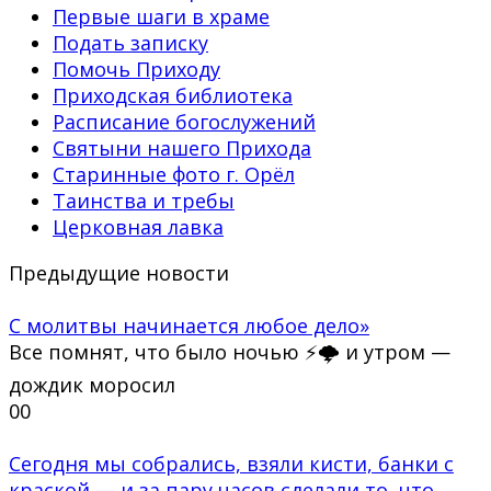
Первые шаги в храме
Подать записку
Помочь Приходу
Приходская библиотека
Расписание богослужений
Святыни нашего Прихода
Старинные фото г. Орёл
Таинства и требы
Церковная лавка
Предыдущие новости
С молитвы начинается любое дело»
Все помнят, что было ночью ⚡🌩 и утром —
дождик моросил
0
0
Сегодня мы собрались, взяли кисти, банки с
краской — и за пару часов сделали то, что