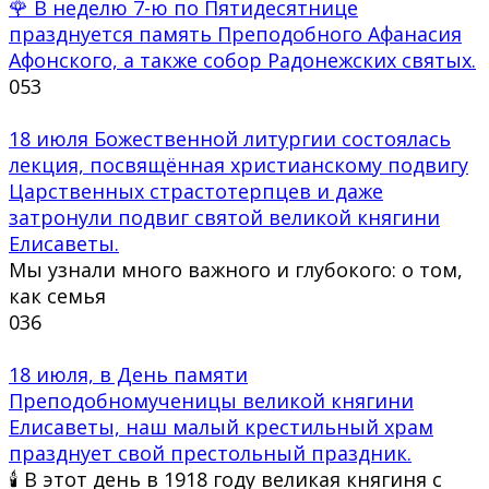
🌹 В неделю 7-ю по Пятидесятнице
празднуется память Преподобного Афанасия
Афонского, а также собор Радонежских святых.
0
53
18 июля Божественной литургии состоялась
лекция, посвящённая христианскому подвигу
Царственных страстотерпцев и даже
затронули подвиг святой великой княгини
Елисаветы.
Мы узнали много важного и глубокого: о том,
как семья
0
36
18 июля, в День памяти
Преподобномученицы великой княгини
Елисаветы, наш малый крестильный храм
празднует свой престольный праздник.
🕯 В этот день в 1918 году великая княгиня с