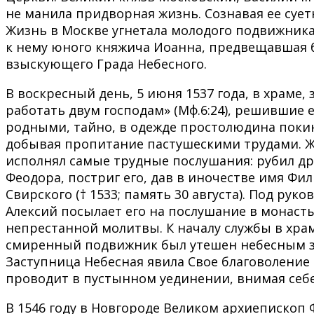
не манила придворная жизнь. Сознавая ее сует
Жизнь в Москве угнетала молодого подвижника
к нему юного княжича Иоанна, предвещавшая б
взыскующего Града Небесного.
В воскресный день, 5 июня 1537 года, в храме,
работать двум господам» (Мф.6:24), решившие
родными, тайно, в одежде простолюдина покин
добывая пропитание пастушескими трудами. Ж
исполнял самые трудные послушания: рубил дро
Феодора, постриг его, дав в иночестве имя Ф
Свирского († 1533; память 30 августа). Под ру
Алексий посылает его на послушание в монаст
непрестанной молитвы. К началу службы в храме
смиренный подвижник был утешен небесным зн
Заступница Небесная явила Свое благоволение
проводит в пустынном уединении, внимая себе 
В 1546 году в Новгороде Великом архиепископ