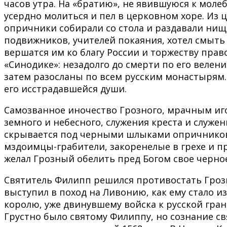
часов утра. На «братию», не явившуюся к моле
усердно молиться и пел в церковном хоре. Из 
опричники собирали со стола и раздавали нищ
подвижников, учителей покаяния, хотел смыть 
вершатся им ко благу России и торжеству прав
«Синодике»: незадолго до смерти по его веле
затем разосланы по всем русским монастырям.
его исстрадавшейся души.
Самозванное иночество Грозного, мрачным иго
земного и небесного, служения креста и служе
скрывается под черными шлыками опричников.
мздоимцы-грабители, закоренелые в грехе и п
желал Грозный обелить пред Богом свое черное
Святитель Филипп решился противостать Грозно
выступил в поход на Ливонию, как ему стало и
королю, уже двинувшему войска к русской гра
Грустно было святому Филиппу, но сознание с