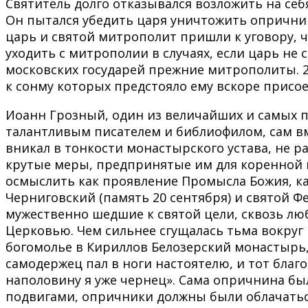
Святитель долго отказывался возложить на себ
Он пытался убедить царя уничтожить опричнин
царь и святой митрополит пришли к уговору, 
уходить с митрополии в случаях, если царь не
московских государей прежние митрополиты. 2
к сонму которых предстояло ему вскоре присо
Иоанн Грозный, один из величайших и самых 
талантливым писателем и библиофилом, сам вм
вникал в тонкости монастырского устава, не р
крутые меры, предпринятые им для коренной 
осмыслить как проявление Промысла Божия, к
Черниговский (память 20 сентября) и святой Ф
мужественно шедшие к святой цели, сквозь лю
Церковью. Чем сильнее сгущалась тьма вокруг 
богомолье в Кириллов Белозерский монастырь,
самодержец пал в ноги настоятелю, и тот благо
наполовину я уже чернец». Сама опричнина бы
подвигами, опричники должны были облачаться 