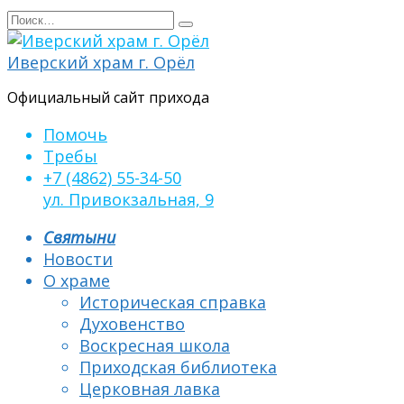
Перейти
Search
к
for:
содержанию
Иверский храм г. Орёл
Официальный сайт прихода
Помочь
Требы
+7 (4862) 55-34-50
ул. Привокзальная, 9
Святыни
Новости
О храме
Историческая справка
Духовенство
Воскресная школа
Приходская библиотека
Церковная лавка