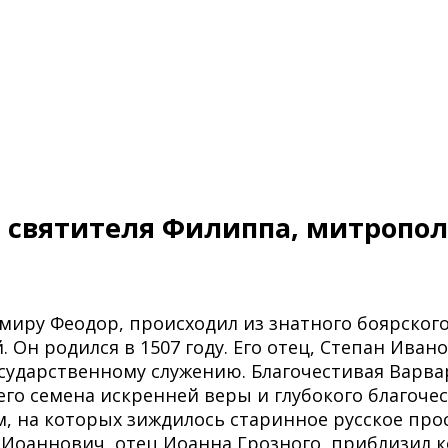
т святителя Филиппа, митропол
миру Феодор, происходил из знатного боярског
. Он родился в 1507 году. Его отец, Степан Ив
осударственному служению. Благочестивая Варва
 его семена искренней веры и глубокого благоч
 на которых зиждилось старинное русское прос
I Иоаннович, отец Иоанна Грозного, приблизил к