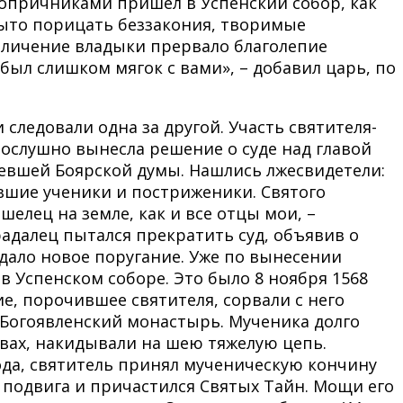
с опричниками пришел в Успенский собор, как
крыто порицать беззакония, творимые
бличение владыки прервало благолепие
был слишком мягок с вами», – добавил царь, по
следовали одна за другой. Участь святителя-
ослушно вынесла решение о суде над главой
евшей Боярской думы. Нашлись лжесвидетели:
ывшие ученики и постриженики. Святого
елец на земле, как и все отцы мои, –
радалец пытался прекратить суд, объявив о
дало новое поругание. Уже по вынесении
 Успенском соборе. Это было 8 ноября 1568
е, порочившее святителя, сорвали с него
в Богоявленский монастырь. Мученика долго
овах, накидывали на шею тяжелую цепь.
года, святитель принял мученическую кончину
 подвига и причастился Святых Тайн. Мощи его