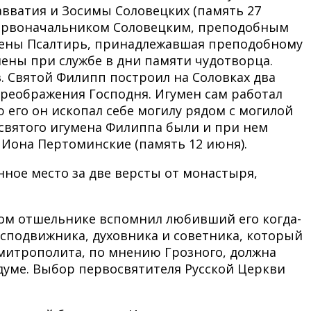
авватия и Зосимы Соловецких (память 27
 первоначальником Соловецким, преподобным
йдены Псалтирь, принадлежавшая преподобному
умены при службе в дни памяти чудотворца.
. Святой Филипп построил на Соловках два
Преображения Господня. Игумен сам работал
 его он ископал себе могилу рядом с могилой
 святого игумена Филиппа были и при нем
 Иона Пертоминские (память 12 июня).
нное место за две версты от монастыря,
цком отшельнике вспомнил любивший его когда-
 сподвижника, духовника и советника, который
митрополита, по мнению Грозного, должна
думе. Выбор первосвятителя Русской Церкви