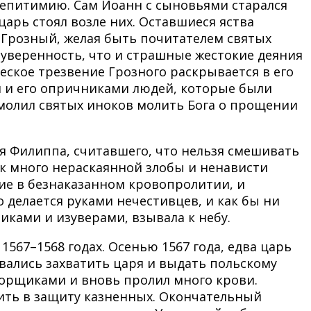
л епитимию. Сам Иоанн с сыновьями старался
царь стоял возле них. Оставшиеся яства
 Грозный, желая быть почитателем святых
 уверенность, что и страшные жестокие деяния
еское трезвение Грозного раскрывается в его
м и его опричниками людей, которые были
 молил святых иноков молить Бога о прощении
я Филиппа, считавшего, что нельзя смешивать
как много нераскаянной злобы и ненависти
ие в безнаказанном кровопролитии, и
делается руками нечестивцев, и как бы ни
иками и изуверами, взывала к небу.
567–1568 годах. Осенью 1567 года, едва царь
вались захватить царя и выдать польскому
ворщиками и вновь пролил много крови.
пить в защиту казненных. Окончательный