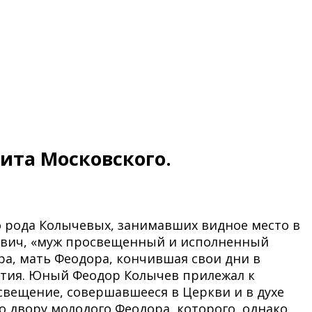
ита Московского.
о рода Колычевых, занимавших видное место в
анович, «муж просвещенный и исполненный
ра, мать Феодора, кончившая свои дни в
естия. Юный Феодор Колычев прилежал к
вещение, совершавшееся в Церкви и в духе
о двору молодого Феодора, которого, однако,