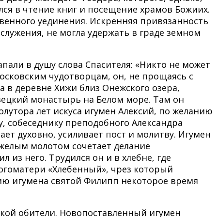
лся в чтение книг и посещение храмов Божиих.
твенного уединения. Искренняя привязанность
лужения, не могла удержать в граде земном
апали в душу слова Спасителя: «Никто не может
осковским чудотворцам, он, не прощаясь с
 в деревне Хижи близ Онежского озера,
ецкий монастырь на Белом море. Там он
олутора лет искуса игумен Алексий, по желанию
у, собеседнику преподобного Александра
ает духовно, усиливает пост и молитву. Игумен
яжелым молотом сочетает делание
 из него. Трудился он и в хлебне, где
огоматери «Хлебенный», чрез который
нию игумена святой Филипп некоторое время
цкой обители. Новопоставленный игумен