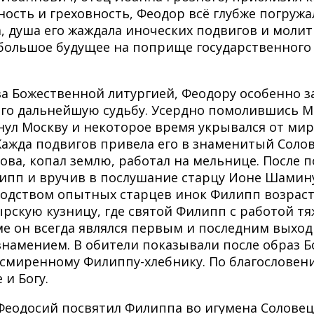
ность и греховность, Феодор всё глубже погружа
, душа его жаждала иноческих подвигов и моли
ольшое будущее на поприще государственного с
 за Божественной литургией, Феодору особенно з
 его дальнейшую судьбу. Усердно помолившись М
ул Москву и некоторое время укрывался от мира
ажда подвигов привела его в знаменитый Солов
ва, копал землю, работал на мельнице. После п
илипп и вручив в послушание старцу Ионе Шамин
ководством опытных старцев инок Филипп возраст
ырскую кузницу, где святой Филипп с работой т
 он всегда являлся первым и последним выходил
амением. В обители показывали после образ Б
 смиренному Филиппу-хлебнику. По благослове
и Богу.
 Феодосий посвятил Филиппа во игумена Солове