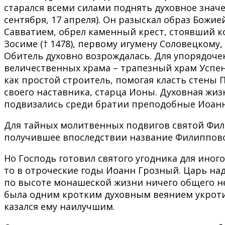
старался всеми силами поднять духовное знач
сентября, 17 апреля). Он разыскал образ Бо
Савватием, обрел каменный крест, стоявший 
Зосиме († 1478), первому игумену Соловецкому,
Обитель духовно возрождалась. Для упорядоче
величественных храма – трапезный храм Успен
как простой строитель, помогая класть стены 
своего наставника, старца Ионы. Духовная жиз
подвизались среди братии преподобные Иоанн 
Для тайных молитвенных подвигов святой Филип
получившее впоследствии название Филиппов
Но Господь готовил святого угодника для иног
то в отроческие годы Иоанн Грозный. Царь над
по высоте монашеской жизни ничего общего не
была одним кротким духовным веянием укротит
казался ему наилучшим.