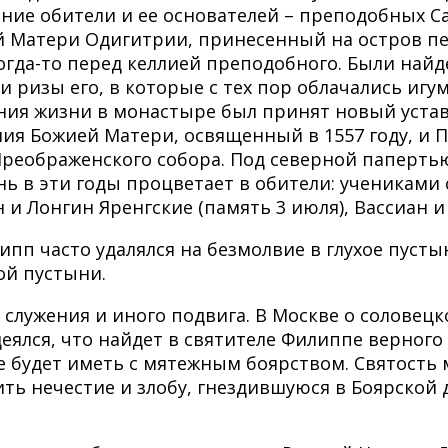
ение обители и ее основателей – преподобных С
жией Матери Одигитрии, принесенный на остров
когда-то перед келлией преподобного. Были на
 и ризы его, в которые с тех пор облачались иг
ния жизни в монастыре был принят новый устав
ия Божией Матери, освященный в 1557 году, и 
Преображенского собора. Под северной папертью
нь в эти годы процветает в обители: учениками
и Лонгин Яренгские (память 3 июля), Вассиан и
п часто удалялся на безмолвие в глухое пусты
ой пустыни.
о служения и иного подвига. В Москве о солове
еялся, что найдет в святителе Филиппе верного
 будет иметь с мятежным боярством. Святость 
ь нечестие и злобу, гнездившуюся в Боярской 