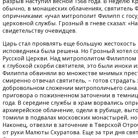
разрыв наступил весной 1568 года. В Неделю К
обычно, в монашеских облачениях, святитель Ф
опричниками: «учал митрополит Филипп с гос
церковной службы. Грозный в гневе сказал: «Н
свидетельству очевидцев.
Царь стал проявлять еще большую жестокость в
исповедника была решена. Но Грозный хотел с
Русской Церкви. Над митрополитом Филиппом 
к глубокой скорби святителя, это были иноки 
Филиппа обвиняли во множестве мнимых преступ
смиренно отвечал святитель, – готов страдать 
добровольном сложении митрополичьего сана. 
приговора о пожизненном заточении в темнице
года. В середине службы в храм ворвались опр
архиерейское облачение, одели в рубище, выто
томили в подвалах московских монастырей, ног
Наконец, отвезли в заточение в Тверской Отро
от руки Малюты Скуратова. Еще за три дня свя