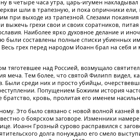
бну в четыре часа утра, царь-игумен накладыва
церкви шли в трапезную, и пока опричники ели, 
им при выходе из трапезной. Слезами покаяния
и выжечь грехи свои и своих соратников, питая
ославия. Наиболее ярко духовное делание и иноч
нию были составлены полные списки убиенных и
 Весь грех перед народом Иоанн брал на себя и
м тяготевшее над Россией, возмущало святител
ния меча. Тем более, что святой Филипп видел, 
 Были среди них и просто убийцы, очерствевш
реступлении. Попущением Божиим история часто 
 братство, кровь, пролитая его именем насильн
му. Это было связано с новой волной казней в 1
звестно о боярском заговоре. Изменники намере
нице. Иоанн Грозный сурово расправился с заго
вятительского долга понуждало его смело высту