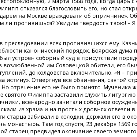
рестопоклонную, 2 марта 1568 года, когда царь 
илипп отказался благословить его, но стал от
ударем на Москве враждовати об опричнине». О
ам ли противишься? Увидим твердость твою! – Я 
 преследовании всех противившихся ему. Казни 
облюсти канонический порядок. Боярская дума п
был устроен соборный суд в присутствии поред
из возлюбленной им Соловецкой обители, его б
лений, до колдовства включительно. «Я – приш
за истину». Отвергнув все обвинения, святой ст
Но отречение его не было принято. Мученика ж
 святого Филиппа заставили служить литургию в
ичники, всенародно зачитали соборное осуждени
лкали из храма и на простых дровнях отвезли 
и старца забивали в колодки, держали его в ок
чь монастырь. Там год спустя, 23 декабря 1569 
той старец предвидел окончание своего земного