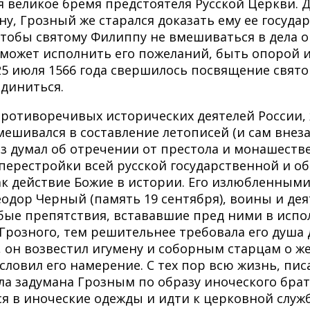
я великое бремя предстоятеля Русской Церкви. 
у, Грозный же старался доказать ему ее госуд
чтобы святому Филиппу не вмешиваться в дела 
 сможет исполнить его пожеланий, быть опорой 
5 июля 1566 года свершилось посвящение свято
единиться.
противоречивых исторических деятелей России,
ешивался в составление летописей (и сам внеза
аз думал об отречении от престола и монашестве
перестройки всей русской государственной и о
ак действие Божие в истории. Его излюбленным
еодор Черный (память 19 сентября), воины и д
бые препятствия, встававшие пред ними в испо
Грозного, тем решительнее требовала его душа
 он возвестил игумену и соборным старцам о ж
словил его намерение. С тех пор всю жизнь, пис
ла задумана Грозным по образу иноческого брат
в иноческие одежды и идти к церковной службе,