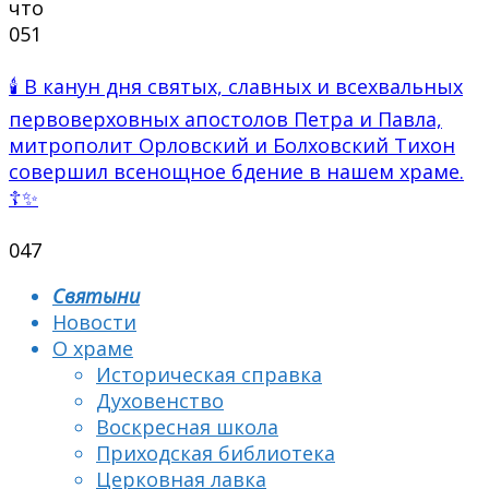
что
0
51
🕯 В канун дня святых, славных и всехвальных
первоверховных апостолов Петра и Павла,
митрополит Орловский и Болховский Тихон
совершил всенощное бдение в нашем храме.
☦✨
0
47
Святыни
Новости
О храме
Историческая справка
Духовенство
Воскресная школа
Приходская библиотека
Церковная лавка