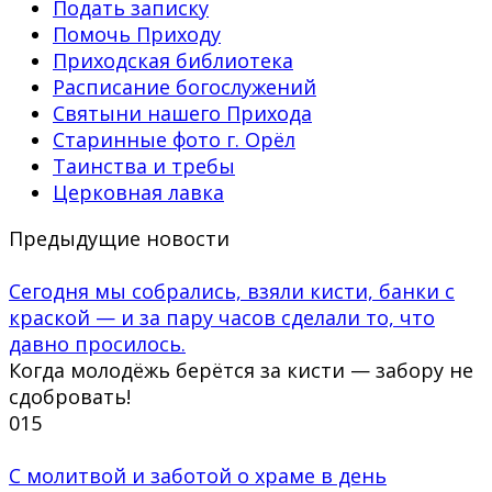
Подать записку
Помочь Приходу
Приходская библиотека
Расписание богослужений
Святыни нашего Прихода
Старинные фото г. Орёл
Таинства и требы
Церковная лавка
Предыдущие новости
Сегодня мы собрались, взяли кисти, банки с
краской — и за пару часов сделали то, что
давно просилось.
Когда молодёжь берётся за кисти — забору не
сдобровать!
0
15
С молитвой и заботой о храме в день