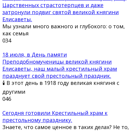
Царственных страстотерпцев и даже
затронули подвиг святой великой княгини
Елисаветы.
Мы узнали много важного и глубокого: о том,
как семья
0
34
18 июля, в День памяти
Преподобномученицы великой княгини
Елисаветы, наш малый крестильный храм
празднует свой престольный праздник.
🕯 В этот день в 1918 году великая княгиня с
другими
0
46
Сегодня готовили Крестильный храм к
престольному празднику.
Знаете, что самое ценное в таких делах? Не то,