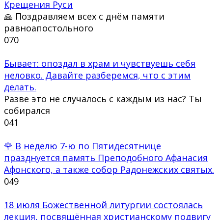
Крещения Руси
🙏 Поздравляем всех с днём памяти
равноапостольного
0
70
Бывает: опоздал в храм и чувствуешь себя
неловко. Давайте разберемся, что с этим
делать.
Разве это не случалось с каждым из нас? Ты
собирался
0
41
🌹 В неделю 7-ю по Пятидесятнице
празднуется память Преподобного Афанасия
Афонского, а также собор Радонежских святых.
0
49
18 июля Божественной литургии состоялась
лекция, посвящённая христианскому подвигу