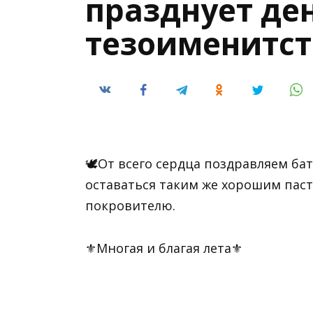
празднует ден
тезоименитст
🕊От всего сердца поздравляем ба
оставаться таким же хорошим пас
покровителю.
⚜Многая и благая лета⚜