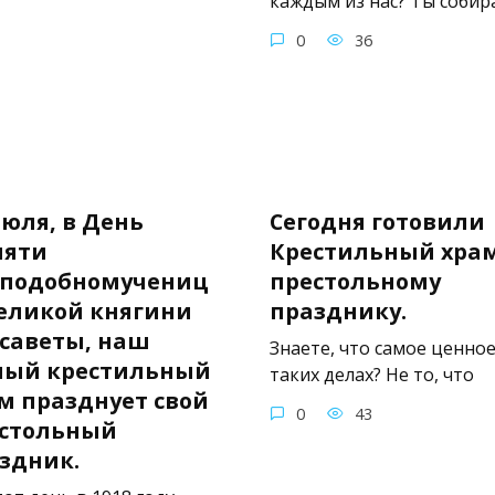
каждым из нас? Ты собир
0
36
июля, в День
Сегодня готовили
мяти
Крестильный храм
подобномучениц
престольному
еликой княгини
празднику.
саветы, наш
Знаете, что самое ценное
ый крестильный
таких делах? Не то, что
м празднует свой
0
43
стольный
здник.