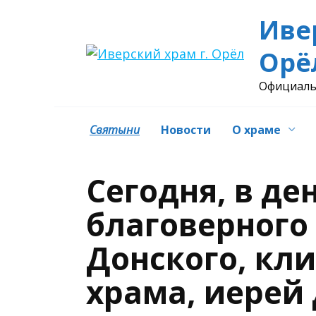
Перейти
Иве
к
содержанию
Орё
Официаль
Святыни
Новости
О храме
Сегодня, в де
благоверного
Донского, кл
храма, иерей