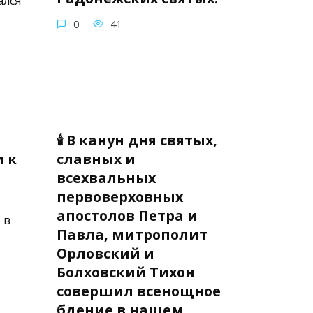
ался
0
41
🕯 В канун дня святых,
 к
славных и
всехвальных
первоверховных
апостолов Петра и
 в
Павла, митрополит
Орловский и
Болховский Тихон
совершил всенощное
бдение в нашем