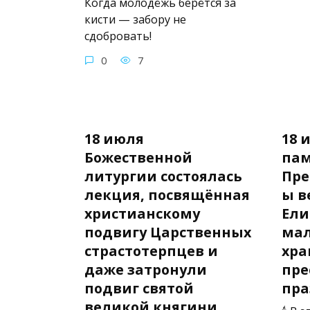
Когда молодёжь берётся за
кисти — забору не
сдобровать!
0
7
18 июля
18 
Божественной
па
литургии состоялась
Пре
лекция, посвящённая
ы в
христианскому
Ели
подвигу Царственных
мал
страстотерпцев и
хра
даже затронули
пре
подвиг святой
пра
великой княгини