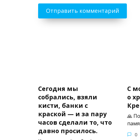
Сегодня мы
С м
собрались, взяли
о х
кисти, банки с
Кре
краской — и за пару
🙏 П
часов сделали то, что
памя
давно просилось.
0