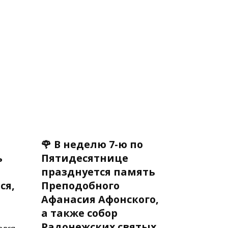
🌹 В неделю 7-ю по
ь
Пятидесятнице
празднуется память
ся,
Преподобного
Афанасия Афонского,
а также собор
Радонежских святых.