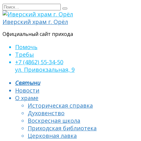
Перейти
Search
к
for:
содержанию
Иверский храм г. Орёл
Официальный сайт прихода
Помочь
Требы
+7 (4862) 55-34-50
ул. Привокзальная, 9
Святыни
Новости
О храме
Историческая справка
Духовенство
Воскресная школа
Приходская библиотека
Церковная лавка