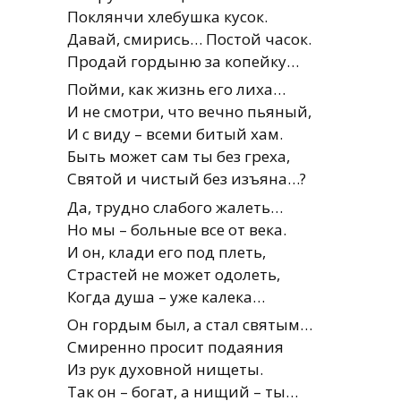
Поклянчи хлебушка кусок.
Давай, смирись… Постой часок.
Продай гордыню за копейку…
Пойми, как жизнь его лиха…
И не смотри, что вечно пьяный,
И с виду – всеми битый хам.
Быть может сам ты без греха,
Святой и чистый без изъяна…?
Да, трудно слабого жалеть…
Но мы – больные все от века.
И он, клади его под плеть,
Страстей не может одолеть,
Когда душа – уже калека…
Он гордым был, а стал святым…
Смиренно просит подаяния
Из рук духовной нищеты.
Так он – богат, а нищий – ты…