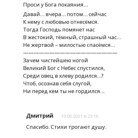
Проси у Бога покаяния…
Давай… вчера… потом… сейчас
К нему с любовью отнесёмся.
Тогда Господь помянет нас
В жестокий, тёмный, страшный час…
Не жертвой – милостью спасёмся…
——————————————————
Зачем чистейшею ногой
Великий Бог с Небес спустился,
Среди овец в хлеву родился…?
Чтоб, осознав себя слугой,
Ни перед кем ты не гордился…
Дмитрий
10.06.2021 в 23:16
Спасибо. Стихи трогают душу.