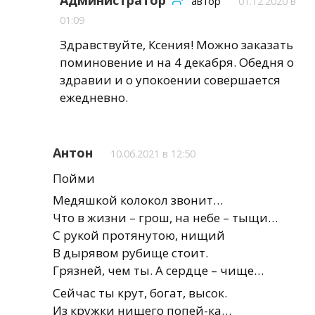
автор
01.12.2020 в
01:09
Здравствуйте, Ксения! Можно заказать
поминовение и на 4 декабря. Обедня о
здравии и о упокоении совершается
ежедневно.
Антон
10.06.2021 в 12:50
Пойми
Медяшкой колокол звонит…
Что в жизни – грош, на небе – тыщи…
С рукой протянутою, нищий
В дырявом рубище стоит.
Грязней, чем ты. А сердце – чище…
Сейчас ты крут, богат, высок.
Из кружки нищего попей-ка…