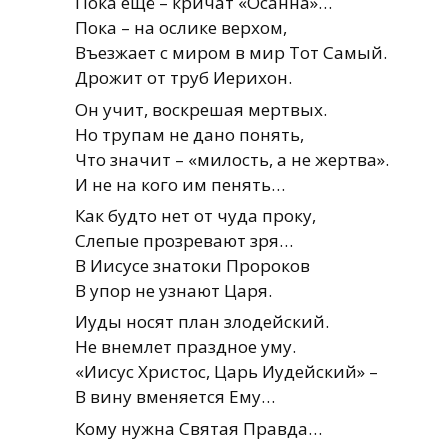
Пока ещё – кричат «Осанна»…
Пока – на ослике верхом,
Въезжает с миром в мир Тот Самый.
Дрожит от труб Иерихон.
Он учит, воскрешая мертвых.
Но трупам не дано понять,
Что значит – «милость, а не жертва».
И не на кого им пенять…
Как будто нет от чуда проку,
Слепые прозревают зря…
В Иисусе знатоки Пророков
В упор не узнают Царя.
Иуды носят план злодейский.
Не внемлет праздное уму.
«Иисус Христос, Царь Иудейский» –
В вину вменяется Ему…
Кому нужна Святая Правда…