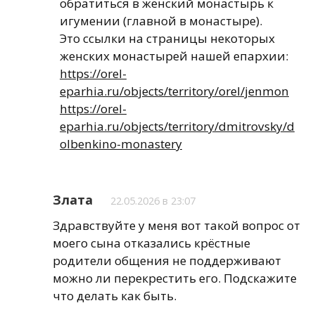
обратиться в женский монастырь к
игумении (главной в монастыре).
Это ссылки на страницы некоторых
женских монастырей нашей епархии:
https://orel-
eparhia.ru/objects/territory/orel/jenmon
https://orel-
eparhia.ru/objects/territory/dmitrovsky/d
olbenkino-monastery
Злата
22.05.2026 в 23:07
Здравствуйте у меня вот такой вопрос от
моего сына отказались крёстные
родители общения не поддерживают
можно ли перекрестить его. Подскажите
что делать как быть.