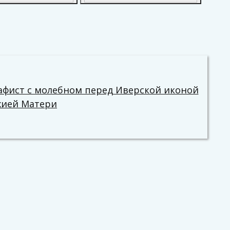
афист с молебном перед Иверской иконой
жией Матери