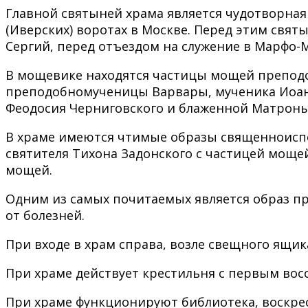
Главной святыней храма является чудотворная
(Иверских) воротах в Москве. Перед этим св
Сергий, перед отъездом на служение в Марфо-
В мощевике находятся частицы мощей преподо
преподобномученицы Варвары, мученика Иоанн
Феодосия Черниговского и блаженной Матроны
В храме имеются чтимые образы священноиспо
святителя Тихона Задонского с частицей мощ
мощей.
Одним из самых почитаемых является образ пр
от болезней.
При входе в храм справа, возле свещного ящик
При храме действует крестильня с первым во
При храме функционируют библиотека, воскрес