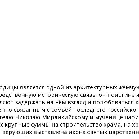
одицы является одной из архитектурных жемчуж
редственную историческую связь, он поистине 
яют задержать на нём взгляд и полюбоваться кр
нно связанным с семьёй последнего Российског
телю Николаю Мирликийскому и мученице цариц
 крупные суммы на строительство храма, на хра
я верующих выставлена икона святых царственн