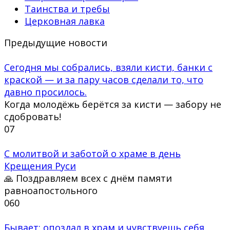
Таинства и требы
Церковная лавка
Предыдущие новости
Сегодня мы собрались, взяли кисти, банки с
краской — и за пару часов сделали то, что
давно просилось.
Когда молодёжь берётся за кисти — забору не
сдобровать!
0
7
С молитвой и заботой о храме в день
Крещения Руси
🙏 Поздравляем всех с днём памяти
равноапостольного
0
60
Бывает: опоздал в храм и чувствуешь себя