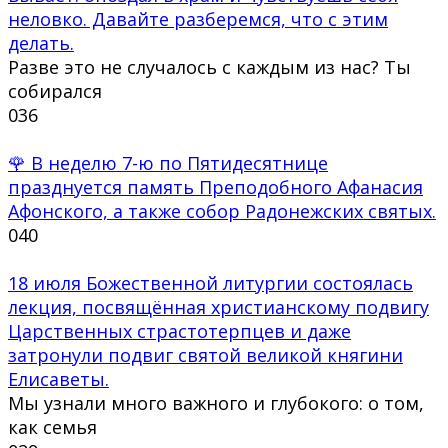
неловко. Давайте разберемся, что с этим
делать.
Разве это не случалось с каждым из нас? Ты
собирался
0
36
🌹 В неделю 7-ю по Пятидесятнице
празднуется память Преподобного Афанасия
Афонского, а также собор Радонежских святых.
0
40
18 июля Божественной литургии состоялась
лекция, посвящённая христианскому подвигу
Царственных страстотерпцев и даже
затронули подвиг святой великой княгини
Елисаветы.
Мы узнали много важного и глубокого: о том,
как семья