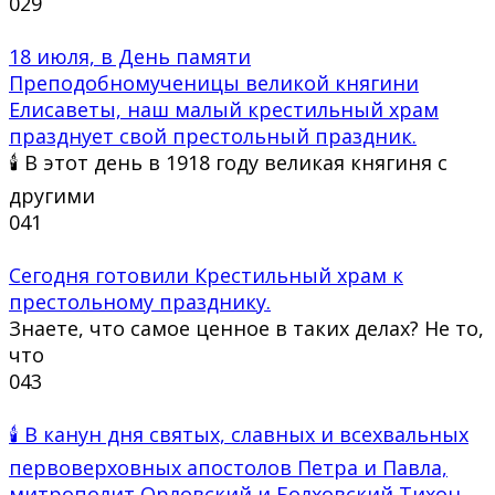
0
29
18 июля, в День памяти
Преподобномученицы великой княгини
Елисаветы, наш малый крестильный храм
празднует свой престольный праздник.
🕯 В этот день в 1918 году великая княгиня с
другими
0
41
Сегодня готовили Крестильный храм к
престольному празднику.
Знаете, что самое ценное в таких делах? Не то,
что
0
43
🕯 В канун дня святых, славных и всехвальных
первоверховных апостолов Петра и Павла,
митрополит Орловский и Болховский Тихон