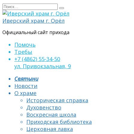
Перейти
Search
к
for:
содержанию
Иверский храм г. Орёл
Официальный сайт прихода
Помочь
Требы
+7 (4862) 55-34-50
ул. Привокзальная, 9
Святыни
Новости
О храме
Историческая справка
Духовенство
Воскресная школа
Приходская библиотека
Церковная лавка