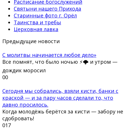
Расписание богослужений
Святыни нашего Прихода
Старинные фото г. Орёл
Таинства и требы
Церковная лавка
Предыдущие новости
С молитвы начинается любое дело»
Все помнят, что было ночью ⚡🌩 и утром —
дождик моросил
0
0
Сегодня мы собрались, взяли кисти, банки с
краской — и за пару часов сделали то, что
давно просилось.
Когда молодёжь берётся за кисти — забору не
сдобровать!
0
17