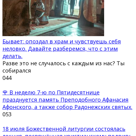
Бывает: опоздал в храм и чувствуешь себя
неловко. Давайте разберемся, что с этим
делать.
Разве это не случалось с каждым из нас? Ты
собирался
0
44
🌹 В неделю 7-ю по Пятидесятнице
празднуется память Преподобного Афанасия
Афонского, а также собор Радонежских святых.
0
53
18 июля Божественной литургии состоялась
лекция, посвящённая христианскому подвигу