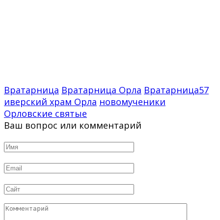
Вратарница
Вратарница Орла
Вратарница57
иверский храм Орла
новомученики
Орловские святые
Ваш вопрос или комментарий
Имя
*
Email
*
Сайт
Комментарий