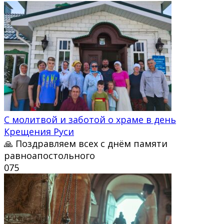
С молитвой и заботой о храме в день
Крещения Руси
🙏 Поздравляем всех с днём памяти
равноапостольного
0
75