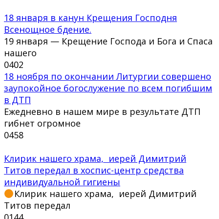
18 января в канун Крещения Господня
Всенощное бдение.
19 января — Крещение Господа и Бога и Спаса
нашего
0
402
18 ноября по окончании Литургии совершено
заупокойное богослужение по всем погибшим
в ДТП
Ежедневно в нашем мире в результате ДТП
гибнет огромное
0
458
Клирик нашего храма, иерей Димитрий
Титов передал в хоспис-центр средства
индивидуальной гигиены
Клирик нашего храма, иерей Димитрий
Титов передал
0
144