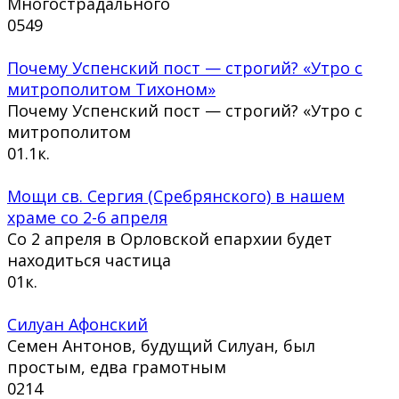
Многострадального
0
549
Почему Успенский пост — строгий? «Утро с
митрополитом Тихоном»
Почему Успенский пост — строгий? «Утро с
митрополитом
0
1.1к.
Мощи св. Сергия (Сребрянского) в нашем
храме со 2-6 апреля
Со 2 апреля в Орловской епархии будет
находиться частица
0
1к.
Силуан Афонский
Семен Антонов, будущий Силуан, был
простым, едва грамотным
0
214