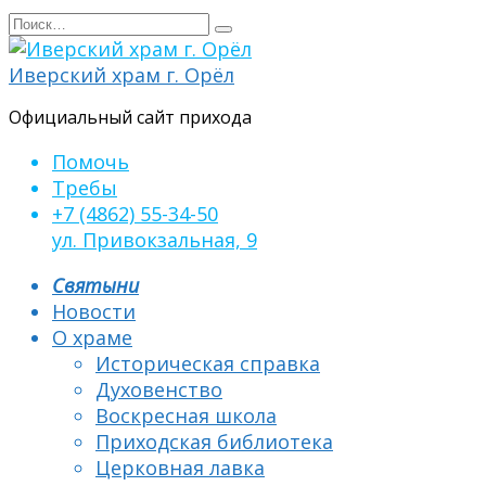
Перейти
Search
к
for:
содержанию
Иверский храм г. Орёл
Официальный сайт прихода
Помочь
Требы
+7 (4862) 55-34-50
ул. Привокзальная, 9
Святыни
Новости
О храме
Историческая справка
Духовенство
Воскресная школа
Приходская библиотека
Церковная лавка