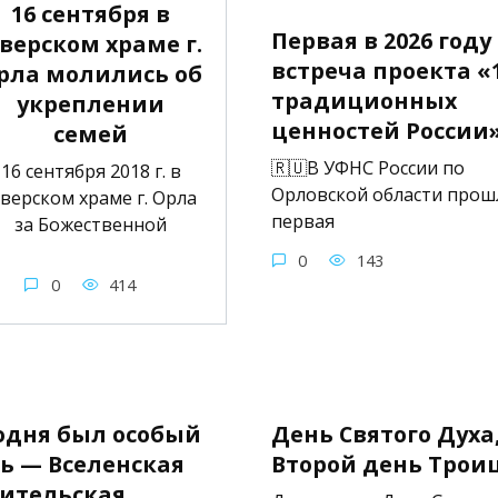
16 сентября в
Первая в 2026 году
верском храме г.
встреча проекта «
рла молились об
традиционных
укреплении
ценностей России»
семей
🇷🇺В УФНС России по
16 сентября 2018 г. в
Орловской области прош
верском храме г. Орла
первая
за Божественной
0
143
0
414
одня был особый
День Святого Духа
ь — Вселенская
Второй день Трои
ительская