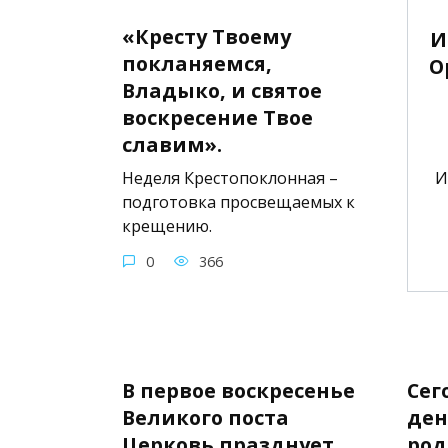
«Кресту Твоему
И
покланяемся,
О
Владыко, и святое
воскресение Твое
славим».
Неделя Крестопоклонная –
И
подготовка просвещаемых к
крещению.
0
366
В первое воскресенье
Сег
Великого поста
ден
Церковь празднует
род