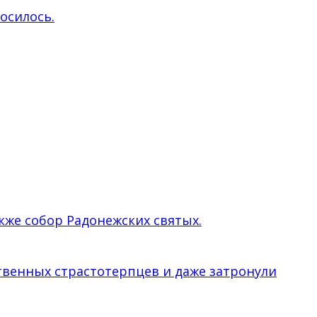
росилось.
кже собор Радонежских святых.
твенных страстотерпцев и даже затронули