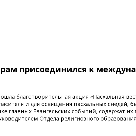
храм присоединился к междун
рошла благотворительная акция «Пасхальная вес
сителя и для освящения пасхальных снедей, бы
ке главных Евангельских событий, содержат их 
уководителем Отдела религиозного образовани