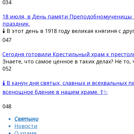
0
34
18 июля, в День памяти Преподобномученицы 
праздник.
🕯 В этот день в 1918 году великая княгиня с др
0
47
Сегодня готовили Крестильный храм к престол
Знаете, что самое ценное в таких делах? Не то, 
0
52
🕯 В канун дня святых, славных и всехвальных
всенощное бдение в нашем храме. ☦✨
0
48
Святыни
Новости
О храме