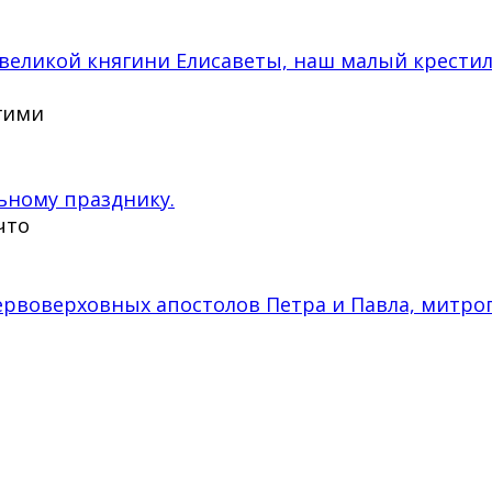
великой княгини Елисаветы, наш малый крести
угими
ьному празднику.
что
 первоверховных апостолов Петра и Павла, мит