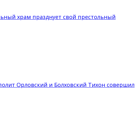
льный храм празднует свой престольный
рополит Орловский и Болховский Тихон совершил