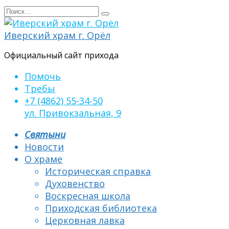
Перейти
Search
к
for:
содержанию
Иверский храм г. Орёл
Официальный сайт прихода
Помочь
Требы
+7 (4862) 55-34-50
ул. Привокзальная, 9
Святыни
Новости
О храме
Историческая справка
Духовенство
Воскресная школа
Приходская библиотека
Церковная лавка