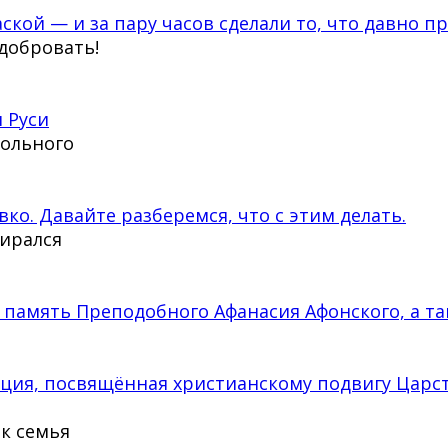
ской — и за пару часов сделали то, что давно п
сдобровать!
 Руси
тольного
вко. Давайте разберемся, что с этим делать.
бирался
 память Преподобного Афанасия Афонского, а та
кция, посвящённая христианскому подвигу Царс
ак семья