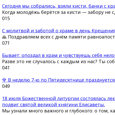
Сегодня мы собрались, взяли кисти, банки с кра
Когда молодёжь берётся за кисти — забору не 
0
15
С молитвой и заботой о храме в день Крещения
🙏 Поздравляем всех с днём памяти равноапос
0
71
Бывает: опоздал в храм и чувствуешь себя нело
Разве это не случалось с каждым из нас? Ты со
0
41
🌹 В неделю 7-ю по Пятидесятнице празднуется
0
49
18 июля Божественной литургии состоялась ле
подвиг святой великой княгини Елисаветы.
Мы узнали много важного и глубокого: о том, к