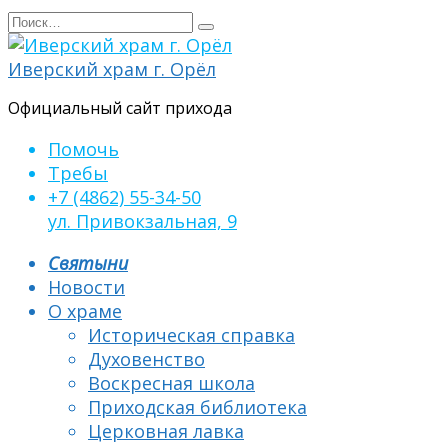
Перейти
Search
к
for:
содержанию
Иверский храм г. Орёл
Официальный сайт прихода
Помочь
Требы
+7 (4862) 55-34-50
ул. Привокзальная, 9
Святыни
Новости
О храме
Историческая справка
Духовенство
Воскресная школа
Приходская библиотека
Церковная лавка