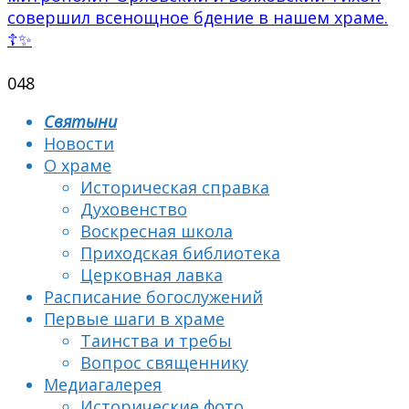
совершил всенощное бдение в нашем храме.
☦✨
0
48
Святыни
Новости
О храме
Историческая справка
Духовенство
Воскресная школа
Приходская библиотека
Церковная лавка
Расписание богослужений
Первые шаги в храме
Таинства и требы
Вопрос священнику
Медиагалерея
Исторические фото