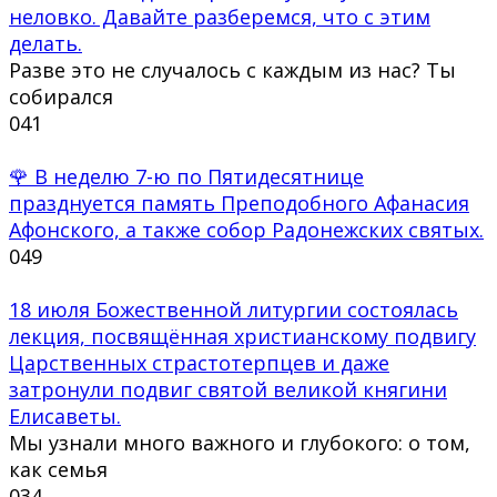
неловко. Давайте разберемся, что с этим
делать.
Разве это не случалось с каждым из нас? Ты
собирался
0
41
🌹 В неделю 7-ю по Пятидесятнице
празднуется память Преподобного Афанасия
Афонского, а также собор Радонежских святых.
0
49
18 июля Божественной литургии состоялась
лекция, посвящённая христианскому подвигу
Царственных страстотерпцев и даже
затронули подвиг святой великой княгини
Елисаветы.
Мы узнали много важного и глубокого: о том,
как семья
0
34