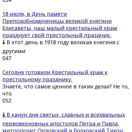
18 июля, в День памяти
Преподобномученицы великой княгини
Елисаветы, наш малый крестильный храм
празднует свой престольный праздник.
🕯 В этот день в 1918 году великая княгиня с
другими
0
47
Сегодня готовили Крестильный храм к
престольному празднику.
Знаете, что самое ценное в таких делах? Не то,
что
0
52
🕯 В канун дня святых, славных и всехвальных
первоверховных апостолов Петра и Павла,
митрополит Орловский и Болховский Тихон