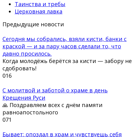
Таинства и требы
Церковная лавка
Предыдущие новости
Сегодня мы собрались, взяли кисти, банки с
краской — и за пару часов сделали то, что
давно просилось.
Когда молодёжь берётся за кисти — забору не
сдобровать!
0
16
С молитвой и заботой о храме в день
Крещения Руси
🙏 Поздравляем всех с днём памяти
равноапостольного
0
71
Бывает: опоздал в храм и чувствуешь себя