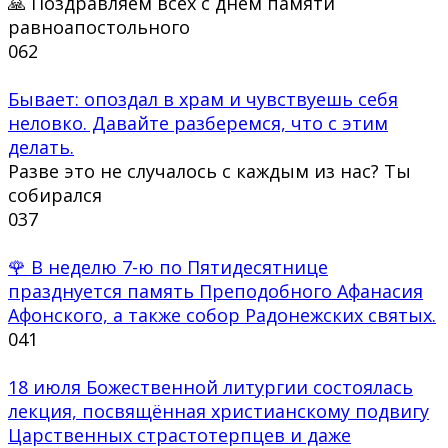
🙏 Поздравляем всех с днём памяти
равноапостольного
0
62
Бывает: опоздал в храм и чувствуешь себя
неловко. Давайте разберемся, что с этим
делать.
Разве это не случалось с каждым из нас? Ты
собирался
0
37
🌹 В неделю 7-ю по Пятидесятнице
празднуется память Преподобного Афанасия
Афонского, а также собор Радонежских святых.
0
41
18 июля Божественной литургии состоялась
лекция, посвящённая христианскому подвигу
Царственных страстотерпцев и даже