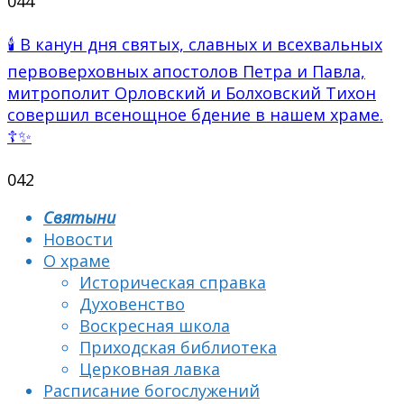
0
44
🕯 В канун дня святых, славных и всехвальных
первоверховных апостолов Петра и Павла,
митрополит Орловский и Болховский Тихон
совершил всенощное бдение в нашем храме.
☦✨
0
42
Святыни
Новости
О храме
Историческая справка
Духовенство
Воскресная школа
Приходская библиотека
Церковная лавка
Расписание богослужений