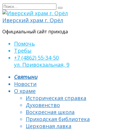
Перейти
Search
к
for:
содержанию
Иверский храм г. Орёл
Официальный сайт прихода
Помочь
Требы
+7 (4862) 55-34-50
ул. Привокзальная, 9
Святыни
Новости
О храме
Историческая справка
Духовенство
Воскресная школа
Приходская библиотека
Церковная лавка