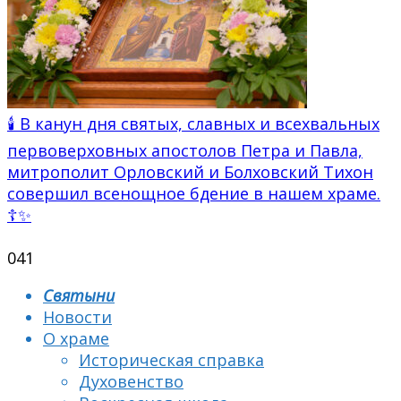
🕯 В канун дня святых, славных и всехвальных
первоверховных апостолов Петра и Павла,
митрополит Орловский и Болховский Тихон
совершил всенощное бдение в нашем храме.
☦✨
0
41
Святыни
Новости
О храме
Историческая справка
Духовенство