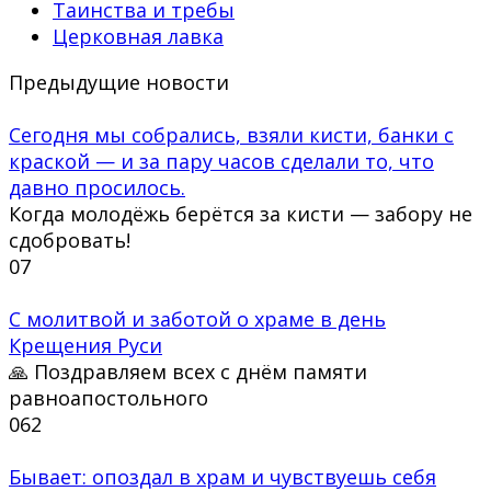
Таинства и требы
Церковная лавка
Предыдущие новости
Сегодня мы собрались, взяли кисти, банки с
краской — и за пару часов сделали то, что
давно просилось.
Когда молодёжь берётся за кисти — забору не
сдобровать!
0
7
С молитвой и заботой о храме в день
Крещения Руси
🙏 Поздравляем всех с днём памяти
равноапостольного
0
62
Бывает: опоздал в храм и чувствуешь себя