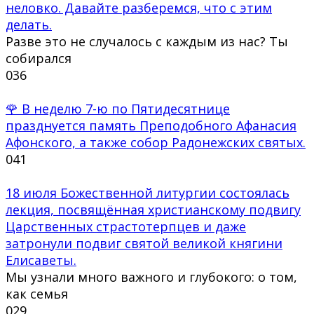
неловко. Давайте разберемся, что с этим
делать.
Разве это не случалось с каждым из нас? Ты
собирался
0
36
🌹 В неделю 7-ю по Пятидесятнице
празднуется память Преподобного Афанасия
Афонского, а также собор Радонежских святых.
0
41
18 июля Божественной литургии состоялась
лекция, посвящённая христианскому подвигу
Царственных страстотерпцев и даже
затронули подвиг святой великой княгини
Елисаветы.
Мы узнали много важного и глубокого: о том,
как семья
0
29