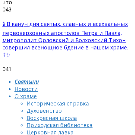
что
0
43
🕯 В канун дня святых, славных и всехвальных
первоверховных апостолов Петра и Павла,
митрополит Орловский и Болховский Тихон
совершил всенощное бдение в нашем храме.
☦✨
0
41
Святыни
Новости
О храме
Историческая справка
Духовенство
Воскресная школа
Приходская библиотека
Церковная лавка