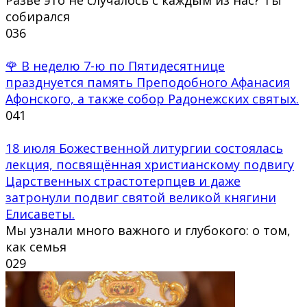
собирался
0
36
🌹 В неделю 7-ю по Пятидесятнице
празднуется память Преподобного Афанасия
Афонского, а также собор Радонежских святых.
0
41
18 июля Божественной литургии состоялась
лекция, посвящённая христианскому подвигу
Царственных страстотерпцев и даже
затронули подвиг святой великой княгини
Елисаветы.
Мы узнали много важного и глубокого: о том,
как семья
0
29