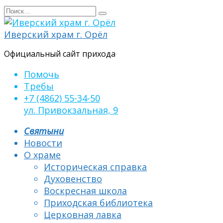
Перейти
Search
к
for:
содержанию
Иверский храм г. Орёл
Официальный сайт прихода
Помочь
Требы
+7 (4862) 55-34-50
ул. Привокзальная, 9
Святыни
Новости
О храме
Историческая справка
Духовенство
Воскресная школа
Приходская библиотека
Церковная лавка