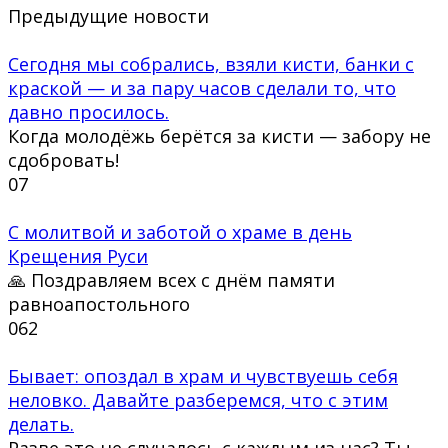
Предыдущие новости
Сегодня мы собрались, взяли кисти, банки с
краской — и за пару часов сделали то, что
давно просилось.
Когда молодёжь берётся за кисти — забору не
сдобровать!
0
7
С молитвой и заботой о храме в день
Крещения Руси
🙏 Поздравляем всех с днём памяти
равноапостольного
0
62
Бывает: опоздал в храм и чувствуешь себя
неловко. Давайте разберемся, что с этим
делать.
Разве это не случалось с каждым из нас? Ты