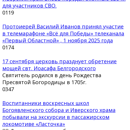
для участников СВО.
0
119
Протоиерей Василий Иванов принял участие
в телемарафоне «Всё для Победы» телеканала
«Первый Областной» , 1 ноября 2025 года
0
174
17 сентября церковь празднует обретение
мощей свт. Иоасафа Белгородского
Святитель родился в день Рождества
Пресвятой Богородицы в 1705г.
0
347
Воспитанники воскресных школ
Богоявленского собора и Иверского храма
побывали на экскурсии в пассажирском
локомотиве «Ласточка»