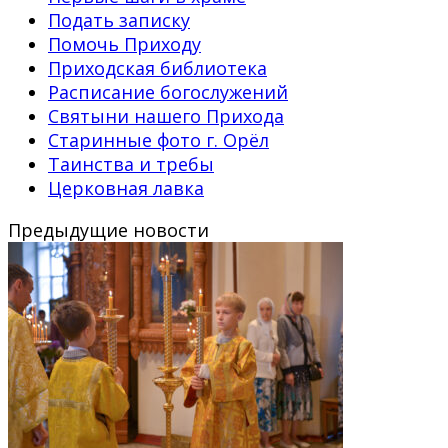
Подать записку
Помочь Приходу
Приходская библиотека
Расписание богослужений
Святыни нашего Прихода
Старинные фото г. Орёл
Таинства и требы
Церковная лавка
Предыдущие новости