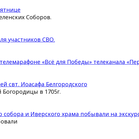
сятнице
еленских Соборов.
ля участников СВО.
елемарафоне «Всё для Победы» телеканала «Пер
ей свт. Иоасафа Белгородского
 Богородицы в 1705г.
 собора и Иверского храма побывали на экскур
бовали