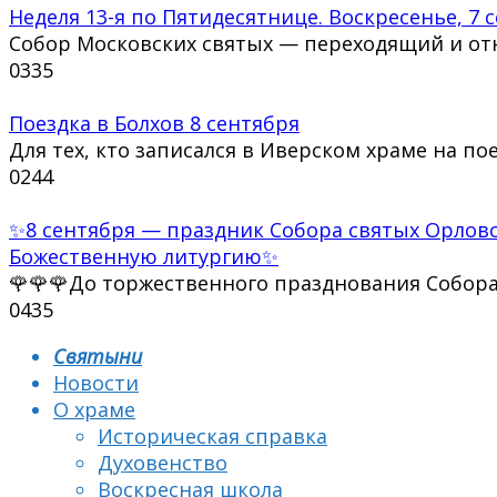
Неделя 13-я по Пятидесятнице. Воскресенье, 7 
Собор Московских святых — переходящий и от
0
335
Поездка в Болхов 8 сентября
Для тех, кто записался в Иверском храме на по
0
244
✨8 сентября — праздник Собора святых Орловс
Божественную литургию✨
🌹🌹🌹До торжественного празднования Собор
0
435
Святыни
Новости
О храме
Историческая справка
Духовенство
Воскресная школа