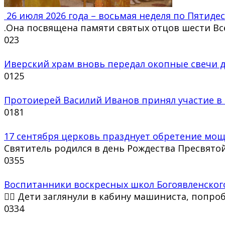
26 июля 2026 года – восьмая неделя по Пятиде
.Она посвящена памяти святых отцов шести Вс
0
23
Иверский храм вновь передал окопные свечи д
0
125
Протоиерей Василий Иванов принял участие в т
0
181
17 сентября церковь празднует обретение мощ
Святитель родился в день Рождества Пресвятой
0
355
Воспитанники воскресных школ Богоявленского
👩‍✈ Дети заглянули в кабину машиниста, попро
0
334