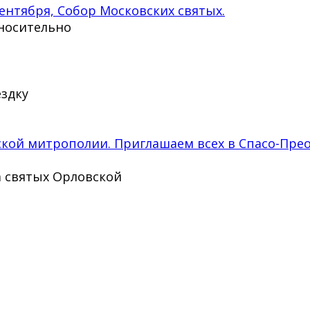
сентября, Собор Московских святых.
носительно
ездку
кой митрополии. Приглашаем всех в Спасо-Прео
а святых Орловской