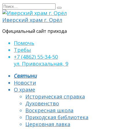
Перейти
Search
к
for:
содержанию
Иверский храм г. Орёл
Официальный сайт прихода
Помочь
Требы
+7 (4862) 55-34-50
ул. Привокзальная, 9
Святыни
Новости
О храме
Историческая справка
Духовенство
Воскресная школа
Приходская библиотека
Церковная лавка