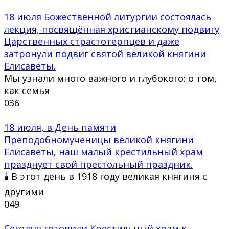
18 июля Божественной литургии состоялась
лекция, посвящённая христианскому подвигу
Царственных страстотерпцев и даже
затронули подвиг святой великой княгини
Елисаветы.
Мы узнали много важного и глубокого: о том,
как семья
0
36
18 июля, в День памяти
Преподобномученицы великой княгини
Елисаветы, наш малый крестильный храм
празднует свой престольный праздник.
🕯 В этот день в 1918 году великая княгиня с
другими
0
49
Сегодня готовили Крестильный храм к