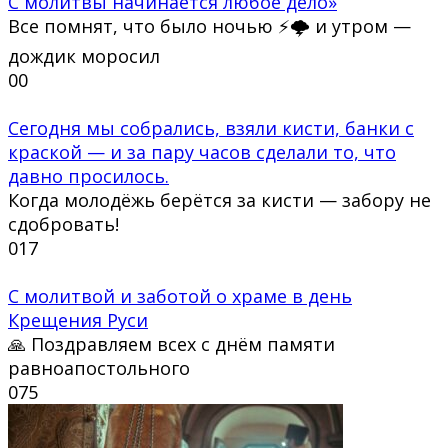
С молитвы начинается любое дело»
Все помнят, что было ночью ⚡🌩 и утром —
дождик моросил
0
0
Сегодня мы собрались, взяли кисти, банки с
краской — и за пару часов сделали то, что
давно просилось.
Когда молодёжь берётся за кисти — забору не
сдобровать!
0
17
С молитвой и заботой о храме в день
Крещения Руси
🙏 Поздравляем всех с днём памяти
равноапостольного
0
75