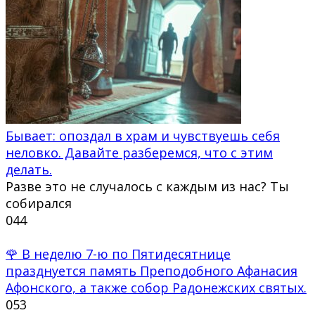
Бывает: опоздал в храм и чувствуешь себя
неловко. Давайте разберемся, что с этим
делать.
Разве это не случалось с каждым из нас? Ты
собирался
0
44
🌹 В неделю 7-ю по Пятидесятнице
празднуется память Преподобного Афанасия
Афонского, а также собор Радонежских святых.
0
53