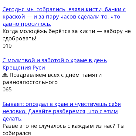
Сегодня мы собрались, взяли кисти, банки с
краской — и за пару часов сделали то, что
давно просилось.
Когда молодёжь берётся за кисти — забору не
сдобровать!
0
10
С молитвой и заботой о храме в день
Крещения Руси
🙏 Поздравляем всех с днём памяти
равноапостольного
0
65
Бывает: опоздал в храм и чувствуешь себя
неловко. Давайте разберемся, что с этим
делать.
Разве это не случалось с каждым из нас? Ты
собирался