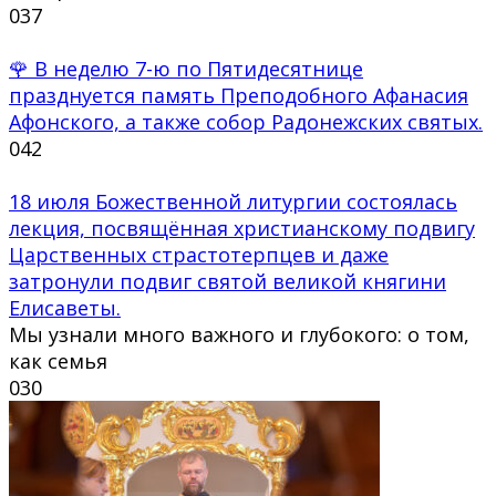
0
37
🌹 В неделю 7-ю по Пятидесятнице
празднуется память Преподобного Афанасия
Афонского, а также собор Радонежских святых.
0
42
18 июля Божественной литургии состоялась
лекция, посвящённая христианскому подвигу
Царственных страстотерпцев и даже
затронули подвиг святой великой княгини
Елисаветы.
Мы узнали много важного и глубокого: о том,
как семья
0
30