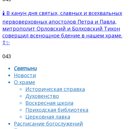
🕯 В канун дня святых, славных и всехвальных
первоверховных апостолов Петра и Павла,
митрополит Орловский и Болховский Тихон
совершил всенощное бдение в нашем храме.
☦✨
0
43
Святыни
Новости
О храме
Историческая справка
Духовенство
Воскресная школа
Приходская библиотека
Церковная лавка
Расписание богослужений