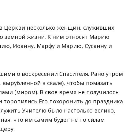
 Церкви несколько женщин, служивших
го земной жизни. К ним относят Марию
ию, Иоанну, Марфу и Марию, Сусанну и
ими о воскресении Спасителя. Рано утром
, вырубленной в скале), чтобы помазать
ами (миром). В свое время не получилось
еи торопились Его похоронить до праздника
служить Учителю было настолько велико,
зная, что им самим будет не по силам
щеру.