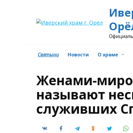
Перейти
Иве
к
содержанию
Орё
Официаль
Святыни
Новости
О храме
Женами-миро
называют нес
служивших С