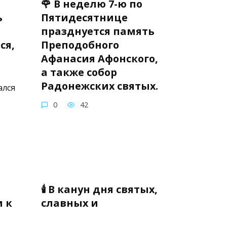
🌹 В неделю 7-ю по
ь
Пятидесятнице
празднуется память
ся,
Преподобного
Афанасия Афонского,
а также собор
Радонежских святых.
ался
0
42
🕯 В канун дня святых,
 к
славных и
всехвальных