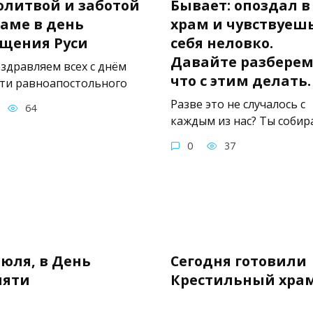
олитвой и заботой
Бывает: опоздал в
раме в день
храм и чувствуеш
щения Руси
себя неловко.
Давайте разберем
оздравляем всех с днём
что с этим делать.
ти равноапостольного
Разве это не случалось с
64
каждым из нас? Ты собир
0
37
июля, в День
Сегодня готовили
мяти
Крестильный храм
подобномучениц
престольному