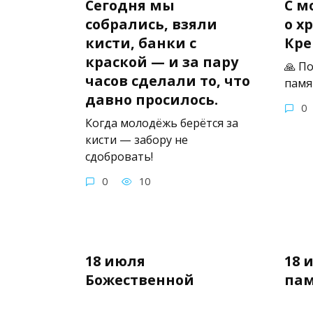
Сегодня мы
С м
собрались, взяли
о х
кисти, банки с
Кре
краской — и за пару
🙏 П
часов сделали то, что
памя
давно просилось.
0
Когда молодёжь берётся за
кисти — забору не
сдобровать!
0
10
18 июля
18 
Божественной
па
литургии состоялась
Пре