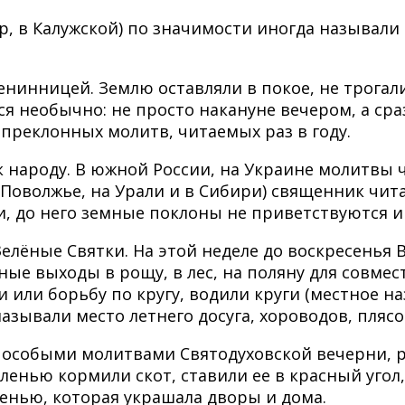
р, в Калужской) по значимости иногда называли
енинницей. Землю оставляли в покое, не трогали
ся необычно: не просто накануне вечером, а ср
преклонных молитв, читаемых раз в году.
 народу. В южной России, на Украине молитвы 
в Поволжье, на Урали и в Сибири) священник чита
и, до него земные поклоны не приветствуются 
Зелёные Святки. На этой неделе до воскресенья 
е выходы в рощу, в лес, на поляну для совмест
или борьбу по кругу, водили круги (местное наз
 называли место летнего досуга, хороводов, пляс
ь особыми молитвами Святодуховской вечерни, р
еленью кормили скот, ставили ее в красный угол
ленью, которая украшала дворы и дома.