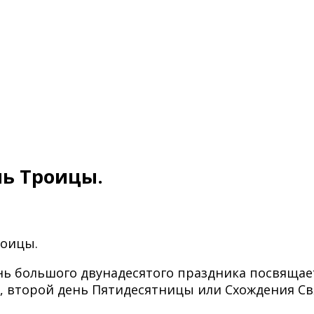
нь Троицы.
роицы.
 большого двунадесятого праздника посвящаетс
 второй день Пятидесятницы или Схождения Св