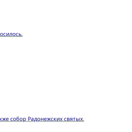
росилось.
кже собор Радонежских святых.