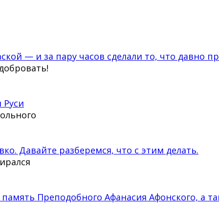
ской — и за пару часов сделали то, что давно п
сдобровать!
 Руси
тольного
вко. Давайте разберемся, что с этим делать.
бирался
 память Преподобного Афанасия Афонского, а та