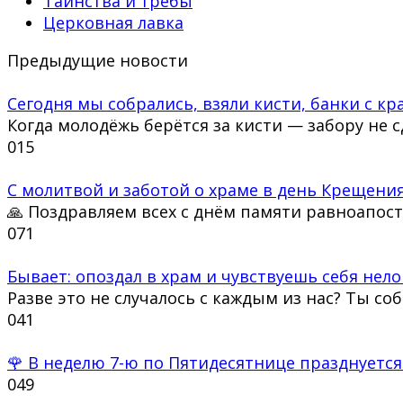
Таинства и требы
Церковная лавка
Предыдущие новости
Сегодня мы собрались, взяли кисти, банки с кра
Когда молодёжь берётся за кисти — забору не 
0
15
С молитвой и заботой о храме в день Крещения
🙏 Поздравляем всех с днём памяти равноапос
0
71
Бывает: опоздал в храм и чувствуешь себя нело
Разве это не случалось с каждым из нас? Ты со
0
41
🌹 В неделю 7-ю по Пятидесятнице празднуется
0
49