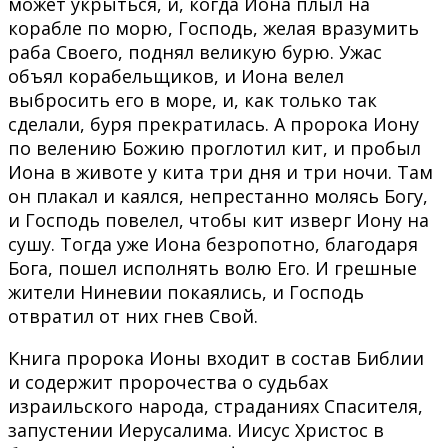
может укрыться, и, когда Иона плыл на
корабле по морю, Господь, желая вразумить
раба Своего, поднял великую бурю. Ужас
объял корабельщиков, и Иона велел
выбросить его в море, и, как только так
сделали, буря прекратилась. А пророка Иону
по велению Божию проглотил кит, и пробыл
Иона в животе у кита три дня и три ночи. Там
он плакал и каялся, непрестанно молясь Богу,
и Господь повелел, чтобы кит изверг Иону на
сушу. Тогда уже Иона безропотно, благодаря
Бога, пошел исполнять волю Его. И грешные
жители Ниневии покаялись, и Господь
отвратил от них гнев Свой.
Книга пророка Ионы входит в состав Библии
и содержит пророчества о судьбах
израильского народа, страданиях Спасителя,
запустении Иерусалима. Иисус Христос в