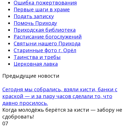
Ошибка пожертвования
Первые шаги в храме
Подать записку
Помочь Приходу
Приходская библиотека
Расписание богослужений
Святыни нашего Прихода
Старинные фото г. Орёл
Таинства и требы
Церковная лавка
Предыдущие новости
Сегодня мы собрались, взяли кисти, банки с
краской — и за пару часов сделали то, что
давно просилось.
Когда молодёжь берётся за кисти — забору не
сдобровать!
0
7