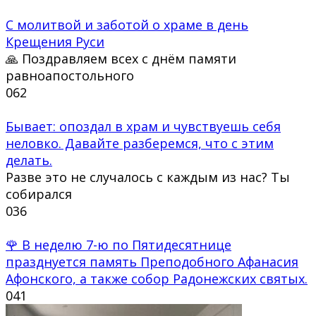
С молитвой и заботой о храме в день
Крещения Руси
🙏 Поздравляем всех с днём памяти
равноапостольного
0
62
Бывает: опоздал в храм и чувствуешь себя
неловко. Давайте разберемся, что с этим
делать.
Разве это не случалось с каждым из нас? Ты
собирался
0
36
🌹 В неделю 7-ю по Пятидесятнице
празднуется память Преподобного Афанасия
Афонского, а также собор Радонежских святых.
0
41