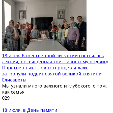
18 июля Божественной литургии состоялась
лекция, посвящённая христианскому подвигу
Царственных страстотерпцев и даже
затронули подвиг святой великой княгини
Елисаветы.
Мы узнали много важного и глубокого: о том,
как семья
0
29
18 июля, в День памяти