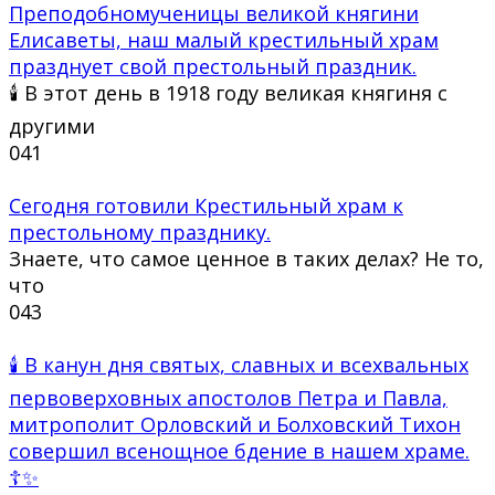
Преподобномученицы великой княгини
Елисаветы, наш малый крестильный храм
празднует свой престольный праздник.
🕯 В этот день в 1918 году великая княгиня с
другими
0
41
Сегодня готовили Крестильный храм к
престольному празднику.
Знаете, что самое ценное в таких делах? Не то,
что
0
43
🕯 В канун дня святых, славных и всехвальных
первоверховных апостолов Петра и Павла,
митрополит Орловский и Болховский Тихон
совершил всенощное бдение в нашем храме.
☦✨