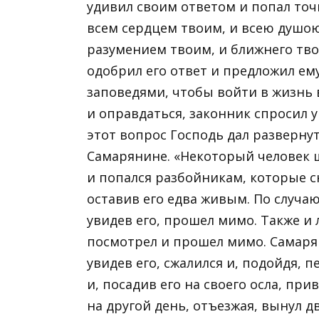
удивил своим ответом и попал точн
всем сердцем твоим, и всею душою
разумением твоим, и ближнего твоег
одобрил его ответ и предложил ем
заповедями, чтобы войти в жизнь 
и оправдаться, законник спросил у
этот вопрос Господь дал разверну
Самарянине. «Некоторый человек 
и попался разбойникам, которые сн
оставив его едва живым. По случа
увидев его, прошел мимо. Также и 
посмотрел и прошел мимо. Самарян
увидев его, сжалился и, подойдя, п
и, посадив его на своего осла, при
на другой день, отъезжая, вынул 