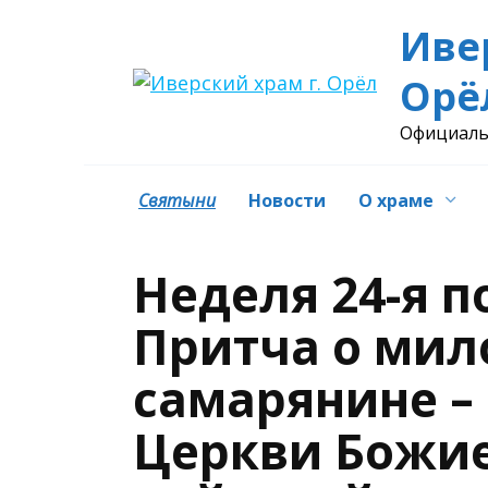
Перейти
Иве
к
содержанию
Орё
Официаль
Святыни
Новости
О храме
Неделя 24-я п
Притча о мил
самарянине –
Церкви Божие