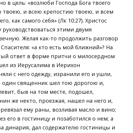
о в цель: «возлюби Господа Бога твоего
 твоею, и всею крепостию твоею, и всем
о, как самого себя» (Лк 10:27). Христос
у руководствоваться этими двумя
вечную. Желая как-то продолжить разговор
 Спасителя: «а кто есть мой ближний»? На
тый ответ в форме притчи о милосердном
шел из Иерусалима в Иерихон
яли с него одежду, изранили его и ушли,
ю один священник шел тою дорогою и,
левит, быв на том месте, подошел,
ин же некто, проезжая, нашел на него и,
еревязал ему раны, возливая масло и вино;
вез его в гостиницу и позаботился о нем; а
два динария, дал содержателю гостиницы и