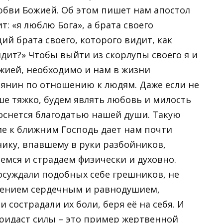
любви Божией. Об этом пишет нам апостол
т: «я люблю Бога», а брата своего
ий брата своего, которого видит, как
идит?» Чтобы выйти из скорлупы своего я и
жией, необходимо и нам в жизни
рянин по отношению к людям. Даже если не
ше тяжко, будем являть любовь и милость
оснется благодатью нашей души. Такую
е к ближним Господь дает нам почти
ику, впавшему в руки разбойников,
аемся и страдаем физически и духовно.
 осуждали подобных себе грешников, не
нением сердечным и равнодушием,
 сострадали их боли, беря её на себя. И
 придаст силы – это пример жертвенной