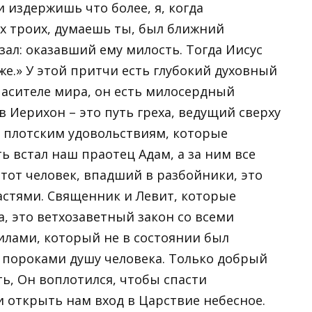
ли издержишь что более, я, когда
их троих, думаешь ты, был ближний
ал: оказавший ему милость. Тогда Иисус
 же.» У этой притчи есть глубокий духовный
пасителе мира, он есть милосердный
 Иерихон – это путь греха, ведущий сверху
 и плотским удовольствиям, которые
ь встал наш праотец Адам, а за ним все
ь тот человек, впадший в разбойники, это
астями. Священник и Левит, которые
 это ветхозаветный закон со всеми
илами, который не в состоянии был
пороками душу человека. Только добрый
ть, Он воплотился, чтобы спасти
и открыть нам вход в Царствие небесное.