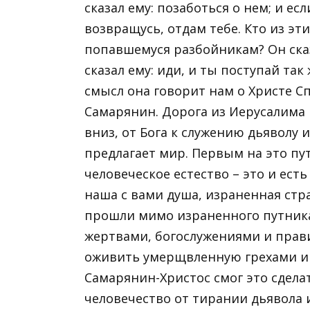
сказал ему: позаботься о нем; и ес
возвращусь, отдам тебе. Кто из эт
попавшемуся разбойникам? Он сказ
сказал ему: иди, и ты поступай так
смысл она говорит нам о Христе С
Самарянин. Дорога из Иерусалима в
вниз, от Бога к служению дьяволу
предлагает мир. Первым на это пут
человеческое естество – это и ест
наша с вами душа, израненная стр
прошли мимо израненного путника,
жертвами, богослужениями и прав
оживить умерщвленную грехами и 
Самарянин-Христос смог это сдела
человечество от тирании дьявола 