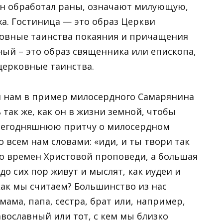
н обработал раны, означают милующую,
а. Гостиница — это образ Церкви
рковные таинства покаяния и причащения
ный – это образ священника или епископа,
церковные таинства.
дал нам в пример милосердного Самарянина
 так же, как он в жизни земной, чтобы
 сегодняшнюю притчу о милосердном
 всем нам словами: «иди, и ты твори так
со времен Христовой проповеди, а большая
до сих пор живут и мыслят, как иудеи и
как мы считаем? Большинство из нас
мама, папа, сестра, брат или, например,
авославный или тот, с кем мы близко