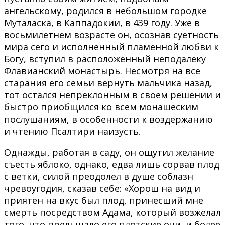
ангельскому, родился в небольшом городке
Муталаска, в Каппадокии, в 439 году. Уже в
восьмилетнем возрасте он, осознав суетность
мира сего и исполненный пламенной любви к
Богу, вступил в расположенный неподалеку
Флавианский монастырь. Несмотря на все
старания его семьи вернуть мальчика назад,
тот остался непреклонным в своем решении и
быстро приобщился ко всем монашеским
послушаниям, в особенности к воздержанию
и чтению Псалтири наизусть.
Однажды, работая в саду, он ощутил желание
съесть яблоко, однако, едва лишь сорвав плод
с ветки, силой преодолел в душе соблазн
чревоугодия, сказав себе: «Хорош на вид и
приятен на вкус был плод, принесший мне
смерть посредством Адама, который возжелал
того, что прельщало его плотские очи, и более