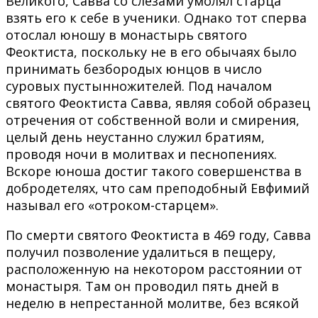
Великого, Савва со слезами умолял старца
взять его к себе в ученики. Однако тот сперва
отослал юношу в монастырь святого
Феоктиста, поскольку не в его обычаях было
принимать безбородых юнцов в число
суровых пустынножителей. Под началом
святого Феоктиста Савва, являя собой образец
отречения от собственной воли и смирения,
целый день неустанно служил братиям,
проводя ночи в молитвах и песнопениях.
Вскоре юноша достиг такого совершенства в
добродетелях, что сам преподобный Евфимий
называл его «отроком-старцем».
По смерти святого Феоктиста в 469 году, Савва
получил позволение удалиться в пещеру,
расположенную на некотором расстоянии от
монастыря. Там он проводил пять дней в
неделю в непрестанной молитве, без всякой