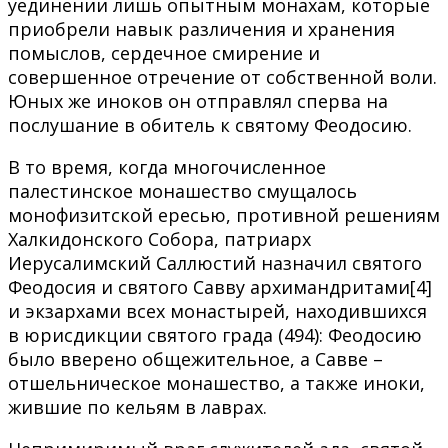
уединении лишь опытным монахам, которые
приобрели навык различения и хранения
помыслов, сердечное смирение и
совершенное отречение от собственной воли.
Юных же иноков он отправлял сперва на
послушание в обитель к святому Феодосию.
В то время, когда многочисленное
палестинское монашество смущалось
монофизитской ересью, противной решениям
Халкидонского Собора, патриарх
Иерусалимский Саллюстий назначил святого
Феодосия и святого Савву архимандритами[4]
и экзархами всех монастырей, находившихся
в юрисдикции святого града (494): Феодосию
было вверено общежительное, а Савве –
отшельническое монашество, а также иноки,
жившие по кельям в лаврах.