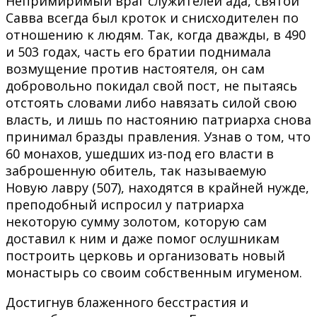
Непримиримый враг служителей ада, святой
Савва всегда был кроток и снисходителен по
отношению к людям. Так, когда дважды, в 490
и 503 годах, часть его братии поднимала
возмущение против настоятеля, он сам
добровольно покидал свой пост, не пытаясь
отстоять словами либо навязать силой свою
власть, и лишь по настоянию патриарха снова
принимал бразды правления. Узнав о том, что
60 монахов, ушедших из-под его власти в
заброшенную обитель, так называемую
Новую лавру (507), находятся в крайней нужде,
преподобный испросил у патриарха
некоторую сумму золотом, которую сам
доставил к ним и даже помог ослушникам
построить церковь и организовать новый
монастырь со своим собственным игуменом.
Достигнув блаженного бесстрастия и