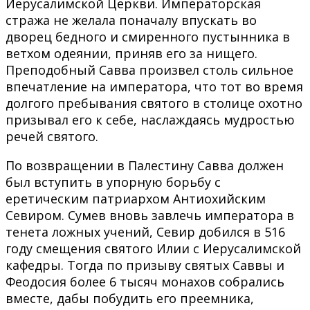
Иерусалимской Церкви. Императорская
стража не желала поначалу впускать во
дворец бедного и смиренного пустынника в
ветхом одеянии, приняв его за нищего.
Преподобный Савва произвел столь сильное
впечатление на императора, что тот во время
долгого пребывания святого в столице охотно
призывал его к себе, наслаждаясь мудростью
речей святого.
По возвращении в Палестину Савва должен
был вступить в упорную борьбу с
еретическим патриархом Антиохийским
Севиром. Сумев вновь завлечь императора в
тенета ложных учений, Севир добился в 516
году смещения святого Илии с Иерусалимской
кафедры. Тогда по призыву святых Саввы и
Феодосия более 6 тысяч монахов собрались
вместе, дабы побудить его преемника,