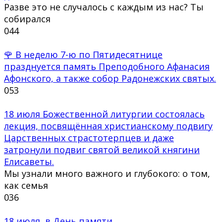
Разве это не случалось с каждым из нас? Ты
собирался
0
44
🌹 В неделю 7-ю по Пятидесятнице
празднуется память Преподобного Афанасия
Афонского, а также собор Радонежских святых.
0
53
18 июля Божественной литургии состоялась
лекция, посвящённая христианскому подвигу
Царственных страстотерпцев и даже
затронули подвиг святой великой княгини
Елисаветы.
Мы узнали много важного и глубокого: о том,
как семья
0
36
18 июля, в День памяти