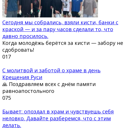
Сегодня мы собрались, взяли кисти, банки с
краской — и за пару часов сделали то, что
давно просилось.
Когда молодёжь берётся за кисти — забору не
сдобровать!
0
17
С молитвой и заботой о храме в день
Крещения Руси
🙏 Поздравляем всех с днём памяти
равноапостольного
0
75
Бывает: опоздал в храм и чувствуешь себя
неловко. Давайте разберемся, что с этим
делать.