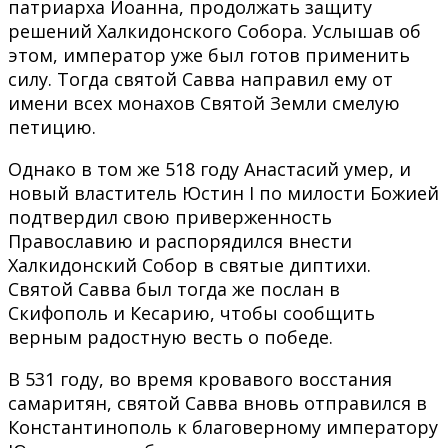
патриарха Иоанна, продолжать защиту
решений Халкидонского Собора. Услышав об
этом, император уже был готов применить
силу. Тогда святой Савва направил ему от
имени всех монахов Святой Земли смелую
петицию.
Однако в том же 518 году Анастасий умер, и
новый властитель Юстин I по милости Божией
подтвердил свою приверженность
Православию и распорядился внести
Халкидонский Собор в святые диптихи.
Святой Савва был тогда же послан в
Скифополь и Кесарию, чтобы сообщить
верным радостную весть о победе.
В 531 году, во время кровавого восстания
самаритян, святой Савва вновь отправился в
Константинополь к благоверному императору