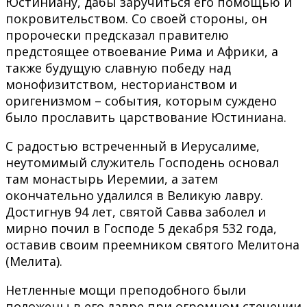
Юстиниану, дабы заручиться его помощью и
покровительством. Со своей стороны, он
пророчески предсказал правителю
предстоящее отвоевание Рима и Африки, а
также будущую славную победу над
монофизитством, несторианством и
оригенизмом – события, которым суждено
было прославить царствование Юстиниана.
С радостью встреченный в Иерусалиме,
неутомимый служитель Господень основал
там монастырь Иеремии, а затем
окончательно удалился в Великую лавру.
Достигнув 94 лет, святой Савва заболел и
мирно почил в Господе 5 декабря 532 года,
оставив своим преемником святого Мелитона
(Мелита).
Нетленные мощи преподобного были
положены в его лавре при огромном стечении