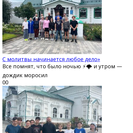
С молитвы начинается любое дело»
Все помнят, что было ночью ⚡🌩 и утром —
дождик моросил
0
0