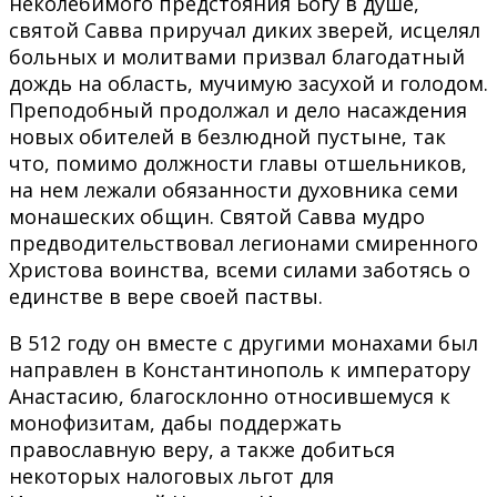
неколебимого предстояния Богу в душе,
святой Савва приручал диких зверей, исцелял
больных и молитвами призвал благодатный
дождь на область, мучимую засухой и голодом.
Преподобный продолжал и дело насаждения
новых обителей в безлюдной пустыне, так
что, помимо должности главы отшельников,
на нем лежали обязанности духовника семи
монашеских общин. Святой Савва мудро
предводительствовал легионами смиренного
Христова воинства, всеми силами заботясь о
единстве в вере своей паствы.
В 512 году он вместе с другими монахами был
направлен в Константинополь к императору
Анастасию, благосклонно относившемуся к
монофизитам, дабы поддержать
православную веру, а также добиться
некоторых налоговых льгот для