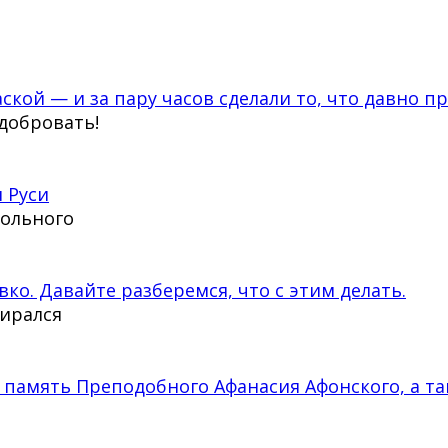
ской — и за пару часов сделали то, что давно п
сдобровать!
 Руси
тольного
вко. Давайте разберемся, что с этим делать.
бирался
 память Преподобного Афанасия Афонского, а та