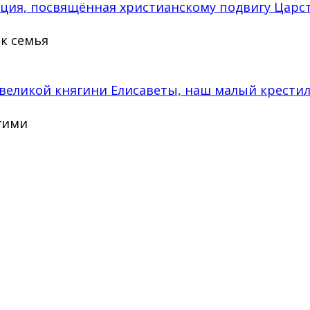
кция, посвящённая христианскому подвигу Царс
ак семья
великой княгини Елисаветы, наш малый крести
угими