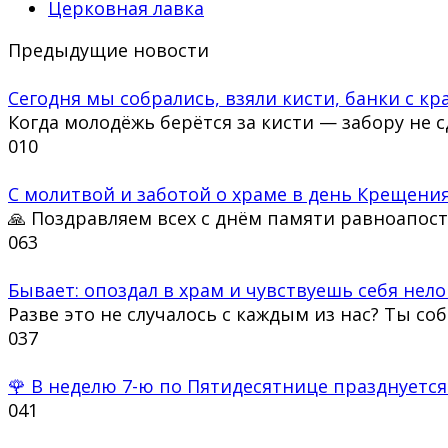
Церковная лавка
Предыдущие новости
Сегодня мы собрались, взяли кисти, банки с кра
Когда молодёжь берётся за кисти — забору не 
0
10
С молитвой и заботой о храме в день Крещения
🙏 Поздравляем всех с днём памяти равноапос
0
63
Бывает: опоздал в храм и чувствуешь себя нело
Разве это не случалось с каждым из нас? Ты со
0
37
🌹 В неделю 7-ю по Пятидесятнице празднуется
0
41