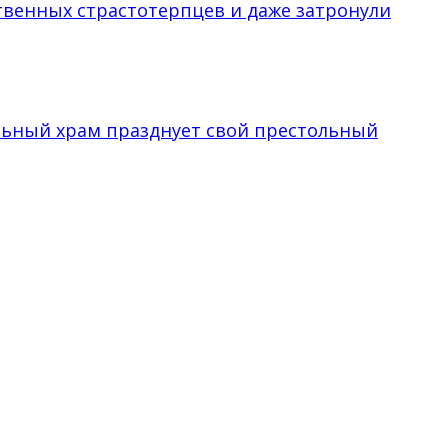
твенных страстотерпцев и даже затронули
льный храм празднует свой престольный