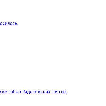
росилось.
кже собор Радонежских святых.