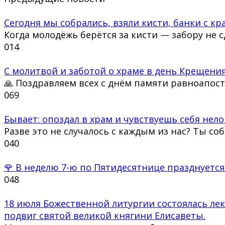
Сегодня мы собрались, взяли кисти, банки с кра
Когда молодёжь берётся за кисти — забору не 
0
14
С молитвой и заботой о храме в день Крещения
🙏 Поздравляем всех с днём памяти равноапос
0
69
Бывает: опоздал в храм и чувствуешь себя нело
Разве это не случалось с каждым из нас? Ты со
0
40
🌹 В неделю 7-ю по Пятидесятнице празднуется
0
48
18 июля Божественной литургии состоялась ле
подвиг святой великой княгини Елисаветы.