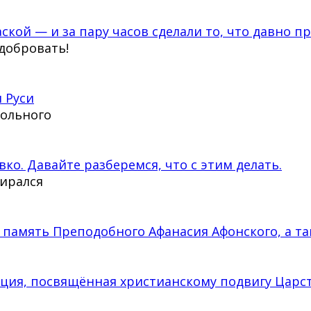
ской — и за пару часов сделали то, что давно п
сдобровать!
 Руси
тольного
вко. Давайте разберемся, что с этим делать.
бирался
 память Преподобного Афанасия Афонского, а та
кция, посвящённая христианскому подвигу Царс