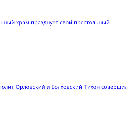
льный храм празднует свой престольный
рополит Орловский и Болховский Тихон совершил