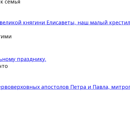
ак семья
великой княгини Елисаветы, наш малый крести
угими
ьному празднику.
что
 первоверховных апостолов Петра и Павла, мит