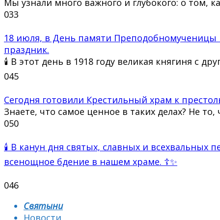
Мы узнали много важного и глубокого: о том, к
0
33
18 июля, в День памяти Преподобномученицы 
праздник.
🕯 В этот день в 1918 году великая княгиня с др
0
45
Сегодня готовили Крестильный храм к престол
Знаете, что самое ценное в таких делах? Не то, 
0
50
🕯 В канун дня святых, славных и всехвальных
всенощное бдение в нашем храме. ☦✨
0
46
Святыни
Новости