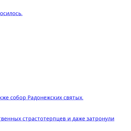
росилось.
кже собор Радонежских святых.
твенных страстотерпцев и даже затронули