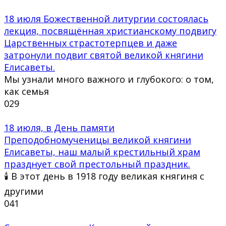
18 июля Божественной литургии состоялась
лекция, посвящённая христианскому подвигу
Царственных страстотерпцев и даже
затронули подвиг святой великой княгини
Елисаветы.
Мы узнали много важного и глубокого: о том,
как семья
0
29
18 июля, в День памяти
Преподобномученицы великой княгини
Елисаветы, наш малый крестильный храм
празднует свой престольный праздник.
🕯 В этот день в 1918 году великая княгиня с
другими
0
41