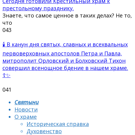
Сегодня готовили Крестильный храм к
престольному празднику.
Знаете, что самое ценное в таких делах? Не то,
что
0
43
🕯 В канун дня святых, славных и всехвальных
первоверховных апостолов Петра и Павла,
митрополит Орловский и Болховский Тихон
совершил всенощное бдение в нашем храме.
☦✨
0
41
Святыни
Новости
О храме
Историческая справка
Духовенство