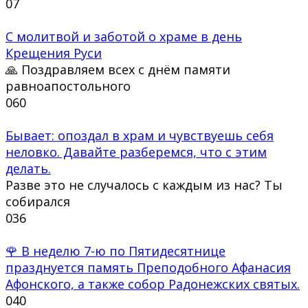
0
7
С молитвой и заботой о храме в день
Крещения Руси
🙏 Поздравляем всех с днём памяти
равноапостольного
0
60
Бывает: опоздал в храм и чувствуешь себя
неловко. Давайте разберемся, что с этим
делать.
Разве это не случалось с каждым из нас? Ты
собирался
0
36
🌹 В неделю 7-ю по Пятидесятнице
празднуется память Преподобного Афанасия
Афонского, а также собор Радонежских святых.
0
40