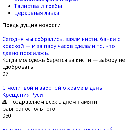
Таинства и требы
Церковная лавка
Предыдущие новости
Сегодня мы собрались, взяли кисти, банки с
краской — и за пару часов сделали то, что
давно просилось.
Когда молодёжь берётся за кисти — забору не
сдобровать!
0
7
С молитвой и заботой о храме в день
Крещения Руси
🙏 Поздравляем всех с днём памяти
равноапостольного
0
60
Бывает: опоздал в храм и чувствуешь себя