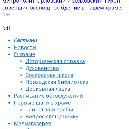
митрополит Орловский и Болховский Тихон
совершил всенощное бдение в нашем храме.
☦✨
0
41
Святыни
Новости
О храме
Историческая справка
Духовенство
Воскресная школа
Приходская библиотека
Церковная лавка
Расписание богослужений
Первые шаги в храме
Таинства и требы
Вопрос священнику
Медиагалерея