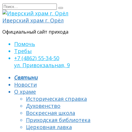
Перейти
Search
к
for:
содержанию
Иверский храм г. Орёл
Официальный сайт прихода
Помочь
Требы
+7 (4862) 55-34-50
ул. Привокзальная, 9
Святыни
Новости
О храме
Историческая справка
Духовенство
Воскресная школа
Приходская библиотека
Церковная лавка