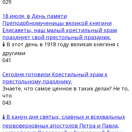
0
29
18 июля, в День памяти
Преподобномученицы великой княгини
Елисаветы, наш малый крестильный храм
празднует свой престольный праздник.
🕯 В этот день в 1918 году великая княгиня с
другими
0
41
Сегодня готовили Крестильный храм к
престольному празднику.
Знаете, что самое ценное в таких делах? Не то,
что
0
43
🕯 В канун дня святых, славных и всехвальных
первоверховных апостолов Петра и Павла,