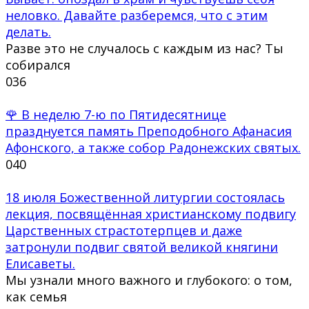
неловко. Давайте разберемся, что с этим
делать.
Разве это не случалось с каждым из нас? Ты
собирался
0
36
🌹 В неделю 7-ю по Пятидесятнице
празднуется память Преподобного Афанасия
Афонского, а также собор Радонежских святых.
0
40
18 июля Божественной литургии состоялась
лекция, посвящённая христианскому подвигу
Царственных страстотерпцев и даже
затронули подвиг святой великой княгини
Елисаветы.
Мы узнали много важного и глубокого: о том,
как семья