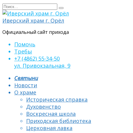
Перейти
Search
к
for:
содержанию
Иверский храм г. Орёл
Официальный сайт прихода
Помочь
Требы
+7 (4862) 55-34-50
ул. Привокзальная, 9
Святыни
Новости
О храме
Историческая справка
Духовенство
Воскресная школа
Приходская библиотека
Церковная лавка