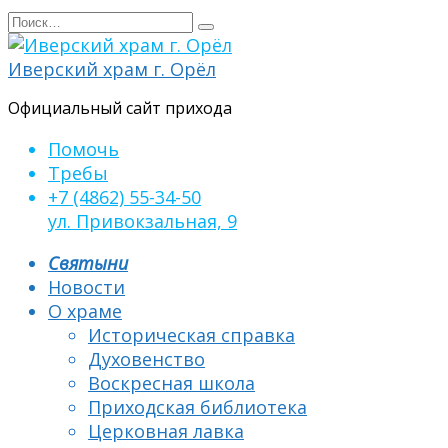
Перейти
Search
к
for:
содержанию
Иверский храм г. Орёл
Официальный сайт прихода
Помочь
Требы
+7 (4862) 55-34-50
ул. Привокзальная, 9
Святыни
Новости
О храме
Историческая справка
Духовенство
Воскресная школа
Приходская библиотека
Церковная лавка