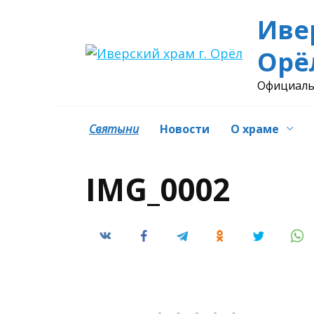
Перейти
Иве
к
содержанию
Орё
Официаль
Святыни
Новости
О храме
IMG_0002