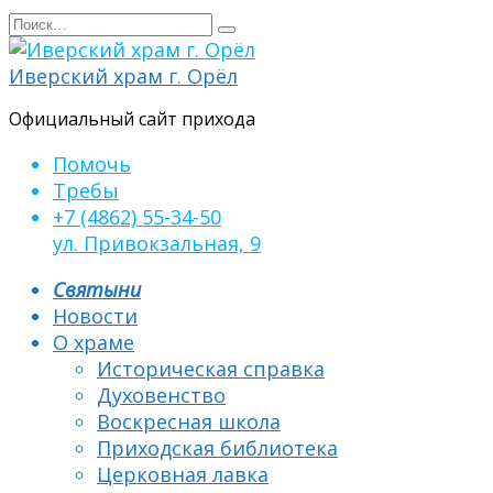
Перейти
Search
к
for:
содержанию
Иверский храм г. Орёл
Официальный сайт прихода
Помочь
Требы
+7 (4862) 55-34-50
ул. Привокзальная, 9
Святыни
Новости
О храме
Историческая справка
Духовенство
Воскресная школа
Приходская библиотека
Церковная лавка