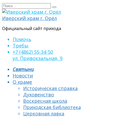
Перейти
Search
к
for:
содержанию
Иверский храм г. Орёл
Официальный сайт прихода
Помочь
Требы
+7 (4862) 55-34-50
ул. Привокзальная, 9
Святыни
Новости
О храме
Историческая справка
Духовенство
Воскресная школа
Приходская библиотека
Церковная лавка